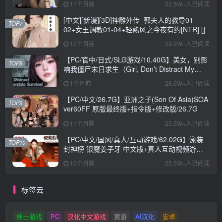
11个月前
32.5W+人已阅读
[中文][新漫][3D]神雕外传_郭夫人的教导01-
TOP7
02+女王调教01-04+轻熟风之今夜有约[NTR] []
12个月前
29.2W+人已阅读
【PC/官中/日式/SLG游戏/10.40G】美女，别影
TOP8
响我僵尸末日求生（Girl, Don’t Distract My
Zombie Survival）官中步兵版+日式SLG游戏
1个月前
28.6W+人已阅读
+10.40G
【PC/中文/26.7G】亚洲之子(Son Of Asia)SOA
TOP9
ver60FF 原版最终版+指令版+修改版/26.7G
11个月前
25.5W+人已阅读
【PC/中文/国风/真人/互动游戏/62.02G】泳装
TOP10
封神榜 银魔姜子牙 中文版+真人互动视频游戏
+62.02G
10个月前
25.5W+人已阅读
标签云
绅士游戏
PC
汉化中文游戏
黄游
AI汉化
安卓