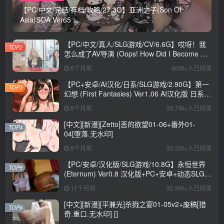
【PC/中文/完结/存档/攻略/27.3G】亚洲之子(Son Of
Asia)SOA Ver65 ...
【PC/中文/真人/SLG游戏/CV/6.6G】哎呀！我
TOP2
怎么成了AV导演 (Oops! How Did I Become An
AV Director?) Ver0.1.1 中文版+真人SLG游戏
6个月前
46W+人已阅读
+CV+6.6G
【PC+安卓/AI汉化/日系/SLG游戏/2.90G】第一
TOP3
幻想 (First Fantasies) Ver1.06 AI汉化版 日系
SLG游戏+2.90G
8个月前
33.7W+人已阅读
[中文][新漫][Zetto]恶的欲望01-06+番外01-
TOP4
04[堕落.无水印]
9个月前
33.2W+人已阅读
【PC/安卓/汉化版/SLG游戏/10.8G】永恒世界
TOP5
(Eternum) Ver0.8 汉化版+PC+安卓+动态SLG游
戏+10.8G
11个月前
32.9W+人已阅读
[中文][新漫][平兼光]杀戮之宴01-05v2+废稿[猎
TOP6
奇.重口.无水印] []