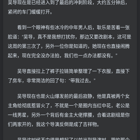
吴导现在是已经进入到了最后的冲刺阶段，大约五分钟后，
紧闭的车门缓缓打开。
看到一个眼神有些冰冷的中年男人后，耿乐是苦着一张
脸道：“吴导，真不是我想打扰你，那边又要改剧本，这可是
这周的第三次了，另外一位你是知道的，她现在也直接闹腾
起来，现在完全没办法拍，我们也一点办法都没有。”
吴导直接拉上了裤子拉链简单整理了一下衣服，直接下
了房车，非常简洁的回了句：“带我过去。”
吴导现在也是火山爆发前的最后寂静，他是真被两个女
主角给彻底惹冒火了，不就是一个是圈内当红中花，老公是
一线男星，另外一个背后有金主大佬撑腰，合着这剧组是你
们两家开的，我这个导演反倒是成了吉祥物。
吴导这时候不由得是想起了以前当副导演时，跟的那个