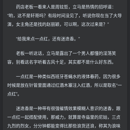
药店老板一看来人是周铉哲，立马是热情的招呼道：
“哟，这不是轩哥吗？有段时间没见了，听说你现在当了大导
演，女主角还是找的赵丽颖，可以啊，这次过来是？”
“给我来点一点红，还有迷迭香。”
老板一听这话，立马是露出了一个男人都懂的淫荡笑
容，别看这名字听着古风十足，其实都不是什么好东西。
一点红是一种类似西班牙苍蝇水的液体春药，因为很多
时候是放在针管里面通过红酒木塞注入红酒，所以是取名“一
点红”。
迷迭香是一种带有很强催情效果模糊人意识的迷香，跟
一点红一起搭配使用，那威力，就算是寺庙里的尼姑，三贞
九烈的烈女，分分钟都能变得比那些浪货还浪，称其为浪味