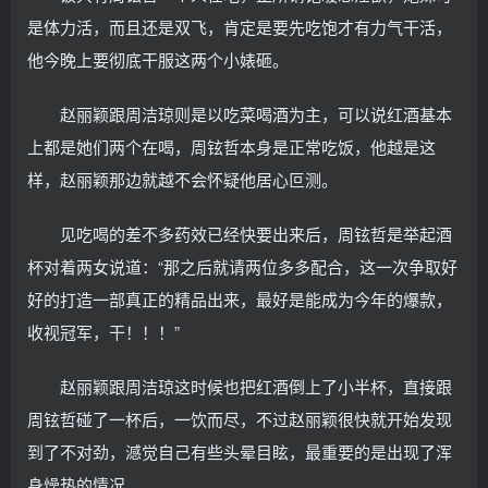
是体力活，而且还是双飞，肯定是要先吃饱才有力气干活，
他今晚上要彻底干服这两个小婊砸。
赵丽颖跟周洁琼则是以吃菜喝酒为主，可以说红酒基本
上都是她们两个在喝，周铉哲本身是正常吃饭，他越是这
样，赵丽颖那边就越不会怀疑他居心叵测。
见吃喝的差不多药效已经快要出来后，周铉哲是举起酒
杯对着两女说道：“那之后就请两位多多配合，这一次争取好
好的打造一部真正的精品出来，最好是能成为今年的爆款，
收视冠军，干！！！”
赵丽颖跟周洁琼这时候也把红酒倒上了小半杯，直接跟
周铉哲碰了一杯后，一饮而尽，不过赵丽颖很快就开始发现
到了不对劲，澸觉自己有些头晕目眩，最重要的是出现了浑
身燥热的情况。