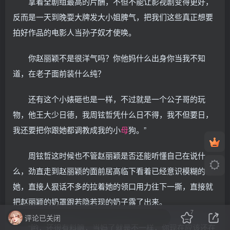
拿着全剧组最高的片酬，不但不能让影视剧变得更好，
反而是一天到晚耍大牌发大小姐脾气，把我们这些真正想要
拍好作品的电影人当孙子奴才使唤。
你赵丽颖不是很洋气吗？你他妈什么出身你当我不知
道，在老子面前装什么纯？
还有这个小婊砸也是一样，不过就是一个公子哥的玩
物，他王大少日德，我周铉哲凭什么日不得，我不但要日，
我还要把你跟她都调教成我的小
母
狗。”
周铉哲这时候也不管赵丽颖是否还能听懂自己在说什
么，劲直走到赵丽颖的面前居高临下看着已经意识模糊的
她，直接人狠话不多的拉着她的领口用力往下一撕，直接就
把赵丽颖的奶罩跟若隐若现的奶子露了出来。
7
评论已关闭
“哟，还很有料嘛，当妈了就是不一样，你现在应该还在