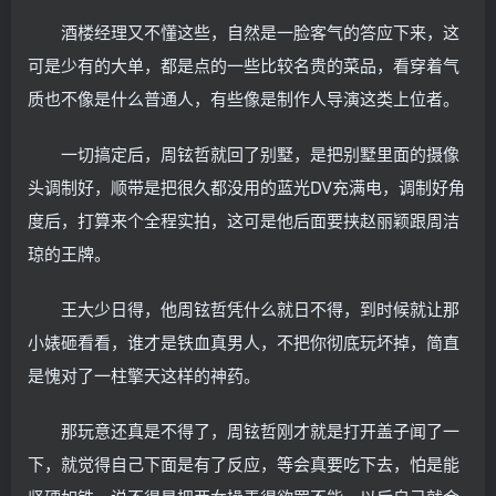
酒楼经理又不懂这些，自然是一脸客气的答应下来，这
可是少有的大单，都是点的一些比较名贵的菜品，看穿着气
质也不像是什么普通人，有些像是制作人导演这类上位者。
一切搞定后，周铉哲就回了别墅，是把别墅里面的摄像
头调制好，顺带是把很久都没用的蓝光DV充满电，调制好角
度后，打算来个全程实拍，这可是他后面要挟赵丽颖跟周洁
琼的王牌。
王大少日得，他周铉哲凭什么就日不得，到时候就让那
小婊砸看看，谁才是铁血真男人，不把你彻底玩坏掉，简直
是愧对了一柱擎天这样的神药。
那玩意还真是不得了，周铉哲刚才就是打开盖子闻了一
下，就觉得自己下面是有了反应，等会真要吃下去，怕是能