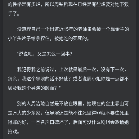
的性格是有多烂，所以周铉哲现在已经是有些想要对她下狠
手了。
没道理自己一个出道近15年的老油条会被一个靠金主的
小丫头片子给拿捏住，被她吃的死死的。
“说说吧，又是怎么一回事？
我记得我之前说过，上次就是最后一次，没有下一次，
怎么，我这个导演的话不好使？或者说周小姐你是一点都不
顾及我这个导演的颜面？”
别的人周洁琼自然是不放在眼里，她现在的金主靠山可
是万大的少东家，但导演还是能不往死里得罪就不要往死里
得罪的好，一旦名声口碑坏了，后面可没什么剧组会邀请她
拍戏。