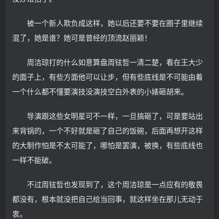
被一个新人欺负成这样，她以后还要不要在圈子里继续
混了，她是谁？她可是曾经的顶流赵丽颖！
周洁琼打的什么如意算盘周铉哲一清二楚，看在王大少
的面子上，有些方面他可以让步，但有些底线是不可能由着
一个什么都不懂要演技没演技空白外表的小婊砸胡来。
导演跟这些女明星可不一样，一旦搞砸了，可是要站出
来背锅的，一个不好就是砸了自己的饭碗，后面再想开这样
的大制作怕是不太可能了，哪怕是罢演，被换，有些底线也
一样不能破。
不过周铉哲也发现到了，这个周洁琼是一点应有的敬畏
都没有，根本就没把自己给当回事，就这样坐在那儿无动于
衷。