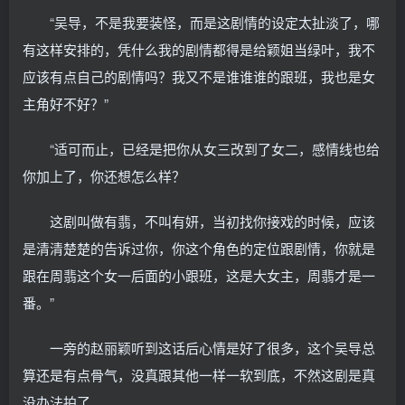
“吴导，不是我要装怪，而是这剧情的设定太扯淡了，哪
有这样安排的，凭什么我的剧情都得是给颖姐当绿叶，我不
应该有点自己的剧情吗？我又不是谁谁谁的跟班，我也是女
主角好不好？”
“适可而止，已经是把你从女三改到了女二，感情线也给
你加上了，你还想怎么样？
这剧叫做有翡，不叫有妍，当初找你接戏的时候，应该
是清清楚楚的告诉过你，你这个角色的定位跟剧情，你就是
跟在周翡这个女一后面的小跟班，这是大女主，周翡才是一
番。”
一旁的赵丽颖听到这话后心情是好了很多，这个吴导总
算还是有点骨气，没真跟其他一样一软到底，不然这剧是真
没办法拍了。