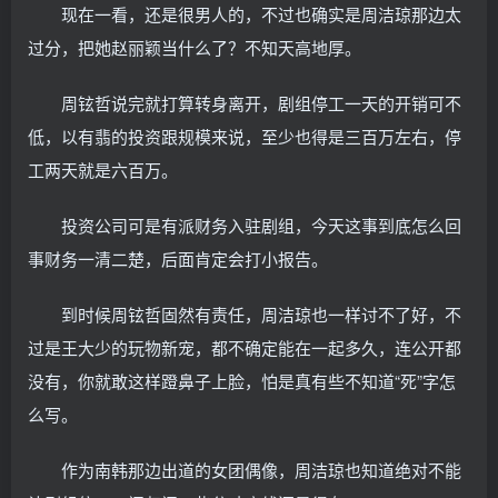
现在一看，还是很男人的，不过也确实是周洁琼那边太
过分，把她赵丽颖当什么了？不知天高地厚。
周铉哲说完就打算转身离开，剧组停工一天的开销可不
低，以有翡的投资跟规模来说，至少也得是三百万左右，停
工两天就是六百万。
投资公司可是有派财务入驻剧组，今天这事到底怎么回
事财务一清二楚，后面肯定会打小报告。
到时候周铉哲固然有责任，周洁琼也一样讨不了好，不
过是王大少的玩物新宠，都不确定能在一起多久，连公开都
没有，你就敢这样蹬鼻子上脸，怕是真有些不知道“死”字怎
么写。
作为南韩那边出道的女团偶像，周洁琼也知道绝对不能