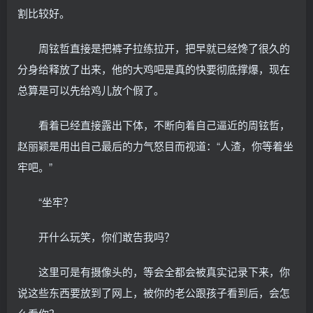
割比较好。
周铉哲直接是把裤子拉练拉开，把早就已经馋了很久的
分身给释放了出来，他的大鸡吧是真的快要彻底撑爆，现在
总算是可以先给鸡儿放个假了。
看着已经直接露出下体，不断向着自己逼近的周铉哲，
赵丽颖是用出自己最后的力气怒目而视道：“人渣，你等着坐
牢吧。”
“坐牢？
开什么玩笑，你们敢告我吗？
这里可是有摄像头的，等会全都会被真实记录下来，你
说这些东西要放到了网上，被你的老公跟孩子看到后，会怎