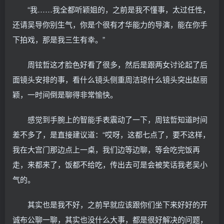
“我……我全都听颖姐的，之前是我不懂事，太过任性，
还请吴导你别生气，你是个很有才华能力的导演，能在你手
下拍戏，那是我三生有幸。”
周铉哲这才脸色好看了很多，然后是跟两女讨论起了后
面镜头安排的事，看什么镜头侧重周洁琼什么镜头突出赵丽
颖，一时间倒是聊得非常愉快。
感觉到手腕上的智能手表震动了一下，周铉哲知道时间
差不多了，是直接建议道：“哎呀，这都七点了，要不这样，
我在大宫门那边点上一桌，我们边等边聊，等会吃完饭再
走，来都来了，饭都不给吃，传出去可是会被笑话我老吴小
气的。
其实也是我不好，之前早就应该跟你们坐下来好好的开
诚布公聊一聊，其实也没什么大事，都是很好解决的问题，