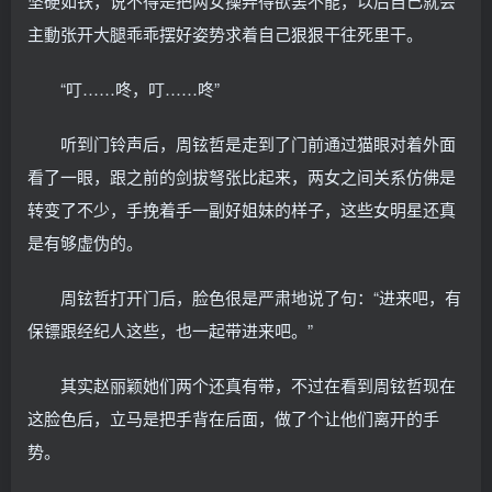
坚硬如铁，说不得是把两女操弄得欲罢不能，以后自己就会
主動张开大腿乖乖摆好姿势求着自己狠狠干往死里干。
“叮……咚，叮……咚”
听到门铃声后，周铉哲是走到了门前通过猫眼对着外面
看了一眼，跟之前的剑拔弩张比起来，两女之间关系仿佛是
转变了不少，手挽着手一副好姐妹的样子，这些女明星还真
是有够虚伪的。
周铉哲打开门后，脸色很是严肃地说了句：“进来吧，有
保镖跟经纪人这些，也一起带进来吧。”
其实赵丽颖她们两个还真有带，不过在看到周铉哲现在
这脸色后，立马是把手背在后面，做了个让他们离开的手
势。