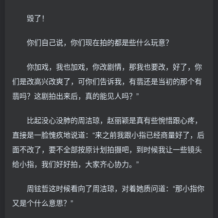
毁了！
你们自己说，你们现在拍的都是些什么玩意？
你加戏，我也加戏，你改剧情，那我也要改，好了，你
们是改高兴改爽了，可你们告诉我，有翡还是当初的那个有
翡吗？这剧拍出来后，真的能见人吗？”
比起没心没肺的周洁琼，赵丽颖是真有些惋惜跟心疼，
直接是一脸愧疚地说道：“来之前我跟小指已经商量好了，后
面不改了，要不全部按原计划拍摄吧，到时候我让一些镜头
给小指，我们好好拍，大家齐心协力。”
周铉哲这时候看向了周洁琼，对着她质问道：“那小指你
又是个什么意思？”