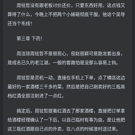
周铉哲没有跟老板讨价还价，只要东西好用，这点钱又
算得了什么，今晚上不把两个小婊砸彻底干服，他这个吴导
还当个毛线！
第三章 下药！
周洁琼周铉哲不是很担心，但赵丽颖可是跑龙套出身，
是成名已久的老江湖，一般的套路怕是没那么容易上钩。
周铉哲是灵机一动，直接在手机上下单，点了横店这边
最好的一家酒楼三千多的菜，然后是把自己刚卖好的三瓶高
档红酒全部注射进了一点红。
搞定后，周铉哲提着红酒去了那家酒楼，直接把订单拿
给酒楼经理确认了一下后，以自己临时有事为由，是让他把
这三瓶红酒跟自己点的外卖，在八点的时候准时送过来。