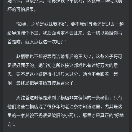
她合作，直接拒演，给再多钱也不接戏，这就是口碑彻底崩
坏的可怕后果。
“颖姐，之前是妹妹我不好，要不我们等会还是过去一趟
给导演赔个不是，我后面肯定不会乱来，会一切以颖姐你马
首是瞻，就原谅我这一次吧？”
赵丽颖也不想得罪周洁琼背后的王大少，这些公子哥可
是很好面子的，她当初之所以接这部戏也有讨好万大的意
思，要不是这小婊砸得寸进尺太过分，她也不会跟着一起
闹，最终是把导演给直接惹冒火了。
周铉哲这时候是来到了横店非常偏僻的一条老街，只有
他们这些在横店混了很多年的老油条才知道这里，尤其是这
里的一家其貌不扬很是破旧的小药店，那里才是真正的“好地
方”。