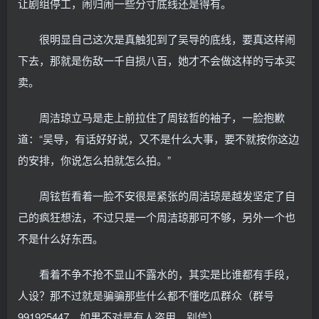
让剧组停工，闹归闹一些分寸底线还是得有。
很明显自己这次是真触犯到了吴导的底线，要真这样闹
下去，那就是伤敌一千自损八百，她才不会做这样的亏本买
卖。
周洁琼立马是走上前拉住了周铉哲的袖子，一脸抱歉
道：“吴导，有话好好说，又不是什么大事，要不就按你这边
的安排，你说怎么拍就怎么拍。”
周铉哲看着一脸不安很是紧张的周洁琼是越发坚定了自
己的疯狂想法，不过只是一个周洁琼那可不够，另外一个也
不是什么好东西。
看着不争不抢不显山不露水的，其实是比谁都有手段，
人设？那不过就是骗骗那些什么都不懂吃瓜群众（群号
991925447，如果不对是有人盗用，别信）。