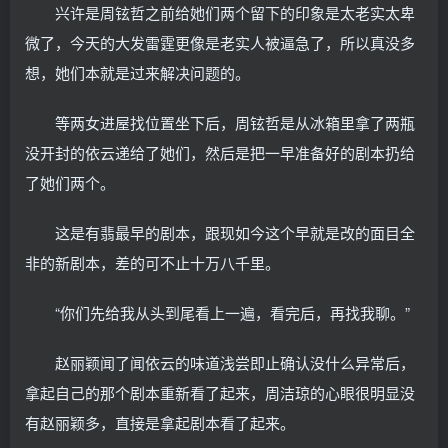
兴许是周铉哲之前给她们两个留下的印象是太老实太卑
微了，今天的大发雷霆更像是老实人被逼急了，所以真没多
想，她们本就是过来解决问题的。
等两女进屋找位置坐下后，周铉哲是从冰箱里拿了两瓶
没开封的依云递给了她们，然后是把一早准备好的剧本扔给
了她们两个。
这是有翡最早的剧本，跟现如今这个早就是改的面目全
非的新剧本，差的可不止十万八千里。
“你们先给我从头到尾看上一遍，看完后，再找我聊。”
赵丽颖闻了闻依云的味道浅尝即止确认没什么异常后，
拿起自己的那个剧本重新看了起来，周洁琼的心眼很明显没
有赵丽颖多，直接是拿起剧本看了起来。