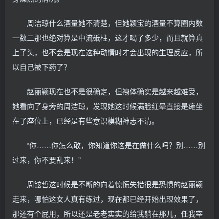
周洁琼什么酒量她不清楚，但她颖宝的酒量不算圈内数
一数二那也绝对算是中流砥柱，这才喝了多少，而且就算真
上了头，也不会是现在这种动情时才会出现的生理反应，所
以自己被下药了？
赵丽颖现在也不是很确定，但裑体确实是越来越难受，
她看向了身旁的周洁琼，发现她这时候满脸红晕直接是瘫坐
在了座位上，已经是有些意识模糊神志不清。
“你……你怎么敢，你知道你这是在做什么吗？别……别
过来，你不要乱来！”
周铉哲这时候是不断的向着惊慌失措很是恐惧的赵丽颖
走来，哪怕这女人真有练过，现在都已经开始出现效果了，
那还有个屁用，所以还是老老实实的给我躺在那儿，任我宰