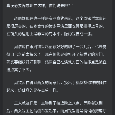
真没必要闹成现在这样，你们说是吧？”
赵丽颖现在也一样是有些意犹未尽，这个周铉哲本事还
是很厉害的，在她合作的诸多导演里面也算是排得上号的，
在镜头的运用上是非常的有水平，隐约是自成一派。
周洁琼在跟周铉哲赵丽颖好好的聊了一会儿后，也是觉
得自己之前太狭义了，现在仿佛是被打开了新世界的大门，
确实要继续好好聊聊，感觉自己在演戏方面的技能点是被直
接点高了不少。
周铉哲在得到两女的同意后，摸出手机似模似样的操作
起来，仿佛真的是在点单一样。
三人就这样是一直聊到了接近晚上八点，等晚餐送到
后，两女是主動请缨布置起来，而周铉哲则是悄悄的把客厅