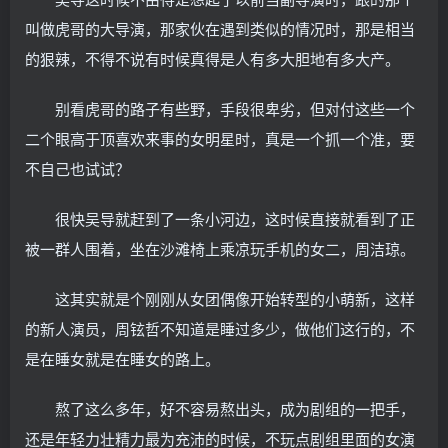
叫做虎哥的大导演，那家伙在遇到类似的情况时，那是相当
的狠辣，不得不说有时候真得是人有多大胆地有多大产。
别看虎哥的路子有些野，手段很卑劣，但对付这些一个
二个眼高于顶喜欢来事的女明星时，真是一个抓一个准，要
不自己也试试？
很快吴导就赶到了一条小河边，这时候直接就看到了正
被一群人围着，坐在沙滩椅上乘凉玩手机的女二，周洁琼。
这其实就是个刚刚从女团偶像开始转型的小萌新，这样
的新人演员，周铉哲不知道是睡过多少，做他们这行的，不
是在睡女就是在睡女的路上。
熬了这么多年，好不容易熬出头，成为剧组的一把手，
还是年轻力壮精力最为充沛的时候，不玩点剧组里面的女演