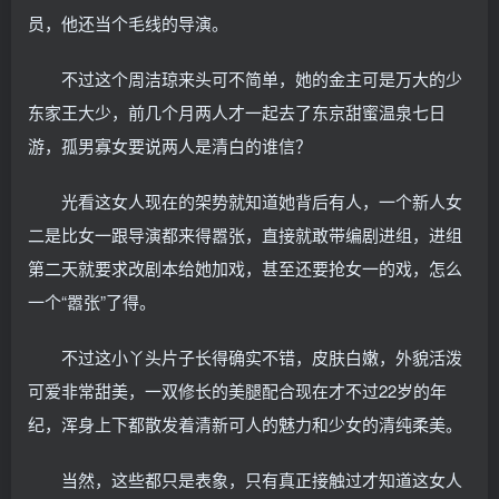
员，他还当个毛线的导演。
不过这个周洁琼来头可不简单，她的金主可是万大的少
东家王大少，前几个月两人才一起去了东京甜蜜温泉七日
游，孤男寡女要说两人是清白的谁信？
光看这女人现在的架势就知道她背后有人，一个新人女
二是比女一跟导演都来得嚣张，直接就敢带编剧进组，进组
第二天就要求改剧本给她加戏，甚至还要抢女一的戏，怎么
一个“嚣张”了得。
不过这小丫头片子长得确实不错，皮肤白嫩，外貌活泼
可爱非常甜美，一双修长的美腿配合现在才不过22岁的年
纪，浑身上下都散发着清新可人的魅力和少女的清纯柔美。
当然，这些都只是表象，只有真正接触过才知道这女人