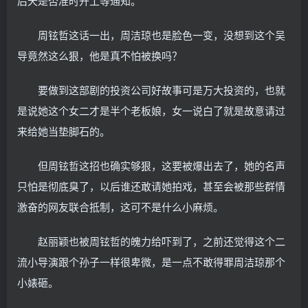
后天是否准时开工等通知。”
周铉哲这话一出，周洁琼也是脸色一变，没想到这个吴
导竟然这么狠，他是真不怕被换吗？
要做到这部剧的投资公司好故事可是万大投资的，也就
是说她这个女二才是半个老板娘，女一说白了就是故意请过
来给她当垫脚石的。
但周铉哲这招也确实够狠，这要被爆出去了，她的名声
只怕是彻底臭了，以后谁还敢请她拍戏，甚至会被那些群情
激奋的网友联合抵制，这可不是什么小麻烦。
赵丽颖也被周铉哲的魄力给吓到了，之前还觉得这个二
流小导演跟个孙子一样很卑微，是一点不敢得罪周洁琼那个
小婊砸。