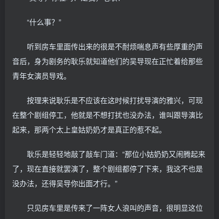
“什么事？”
听到房车里面传出来的很是不耐烦喘息声有些厚重的声
音后，身为剧务的耿乐就知道他们的吴导现在正忙着给那些
青年女演员导戏。
按理来说耿乐是不应该在这时候打扰导演的雅兴，可现
在整个剧组停工，他就是不想打扰也没办法，谁叫跟导演比
起来，那两个太上皇姑奶奶才是真正的惹不起。
耿乐是轻轻地敲了敲车门道：“那位小姑奶奶又闹腾起来
了，现在直接就罢演了，整个剧组都停了下来，我这不也是
没办法，还得吴导你出面才行。”
只见房车里是传来了一阵女人浪叫的声音，很明显这位