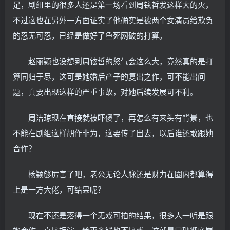
足，剧组里的很多人还是第一场看到周铉哲发这样大的火，
不过这也在另外一方面证实了他确实是被两个女演员给欺负
的忍无可忍，已经是做好了鱼死网破的打算。
赵丽颖也没想到周铉哲的怒气会这么大，竟然真的是打
算同归于尽，这可是她婚后产子的复出之作，可不能出问
题，真要出现这样的严重事故，对她后续发展可不利。
周洁琼现在直接就被吓傻了，再怎么有来头有背景，也
不能在剧组这样胡作非为，这要传了出去，以后谁还敢跟她
合作？
杨颖够厉害了吧，老公无论人脉还是财力在圈内都算得
上是一方大佬，可结果呢？
现在不还是落得一个无戏可拍的结果，很多人一听是跟