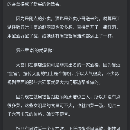
的香薰换成了新买的迷迭香。
因为是刚点的外卖，酒也是外卖小哥送来的，就算是江
湖经验异常丰富的赵丽颖也没多想，直接是开了一瓶红酒，
用醒酒器醒了醒，给她还有周铉哲周洁琼都满上了一杯。
第四章 幹的就是你！
大宫门在横店这边可是非常出名的一家酒楼，因为靠近
“皇宫”，据传大厨的祖上是个御厨，所以人气很高，不少影
视剧里面的那些宫廷菜就是大宫门那边帮着做的。
因为现在就周铉哲跟赵丽颖周洁琼三人，所以并没有点
很多菜，这些女明星的食量可不大，也就四菜一汤，配合三
千六百多元的价格，确实不便宜。
饭只有周铉哲一个人在吃，正所谓饱暖思淫欲，炮妹可