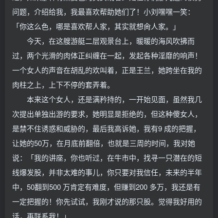
问题，介绍给我，我最喜欢帮助她们了！小刘嘿嘿一笑：
「你这么色，哪是喜欢帮人家，其实就想肏人家。」
今天，在这艘游艇二层观景台上，暖暖的海风吹拂而
过，两个光滑的肉体正纠缠在一起，发起各种淫靡的响声！
一个女人的声音在胡乱的欢叫着，正是王兰，她跨坐在我的
肉柱之上，上下不停的套弄着。
本来这个女人，还是满矜持的，一开始见面，虽然我几
次提出单独出游的要求，她明显是拒绝的，但这种傻女人，
是禁不住诱惑和威胁的，最后我高诉她，我有9 成的把握，
让她的50万，在月底前翻倍，也就是三周的时间，我对她
说：「我的讲座，你也听过，在牛市中，找寻一只潜在的短
线爆发股，并非太难的事儿，你只要对我信任，未来的半年
中，50翻到500 万肯定有难度，但赚到200 多万，我还是有
一定把握的！你先试试，我刚才说的那只股。觉得我好用的
话，再联系我！」