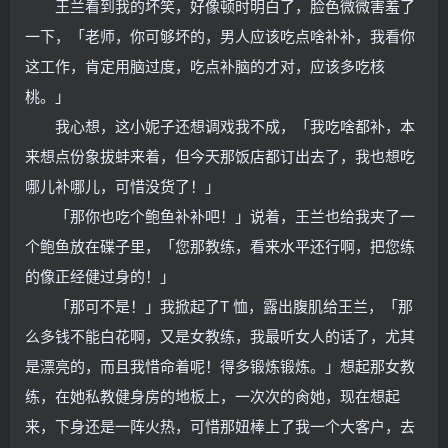
王兰看到我的坏笑，好像顿时明白了，脸色微微害羞了
一下，「老师，你可够坏的，男人应该吃点啥补补，我看你
这工作，肯定用脑过度，吃点补脑的才对，应该多吃核
桃。」
我心想，这小妮子还想调戏我不成，「我吃啥都补，本
来想点份象拔蚌来着，但今天那饭店都订出去了，我也想吃
哪儿补哪儿，可惜没货了！」
「那你也吃个鲍鱼补补吧！」说着，王兰也给我夹了一
个鲍鱼放在碟子里，「您那教练，看来水平还行啊，把您练
的像正经健过身的！」
「那可不是！」我掀起了T 恤，露出腹肌给王兰，「那
么多钱不能白花啊，又是女教练，我最听女人的话了，尤其
是漂亮的，而且我惜命着呢！得多锻炼锻炼。」想起那女教
练，在她私教健身房的地板上，一次次的肏她，现在想起
来，下身还是一阵火热，可惜那妞棒上了我一个大客户，去