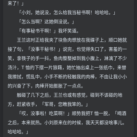
来了！」
「小刘，她说没，怎么给我当秘书啊！哈哈哈。」
「怎么当啊？这她倒没说。」
「有事秘书干啊！」我坏笑道。
王兰这时正给我夹了块鱼肉想放在我碟子上，顺口她就
接了句，「没事干秘书！」说完，也觉得失口了，害羞的一
笑，拿筷子的手一抖，鱼肉整整掉到我小腹上，淋漓了不少
汤汁，T 恤的下摆一片狼藉，她忙抽出桌上一张纸巾，来替
我擦拭，慌乱中，小手不断的轻触我的肉棒，不由让我小小
的兴奋了下，肉棒开始膨胀了一点点。
触碰了几下之后，王兰也或有感觉，碰到不该碰的地
方，赶紧收手，「军哥，您瞧我笨的。」
「哎，没事啦！吃菜啊！」顺势我把T 恤一脱，「喝酒
之后，本来就热。小刘原来在的时候，我天天都没啥事儿。
哈哈哈。」