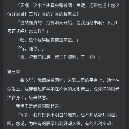
「天哪！这小丫头真会赚钱啊！关键，还是她遇上您这
位好哥哥！三万？真的？真的我就去！」
「当然是真的！打算哪天开始，给我当秘书啊？下月1
号正式吧！怎么样？」
「嗯，这个我得回家商量商量。」
「行，随你。」
「来，祝我们以后一起工作顺利，干一杯！」
第三章
一餐吃毕，我俩端着酒杯，来到二层的平台上，她坐在
沙发上，我穿着短裤半躺在不远的太阳椅上，暖洋洋的阳光
洒在身上，极是惬意。
我俩于是继续闲聊起来！
「军哥，我有好多不明白的地方，也不知从哪儿问起，
嗯，您说，为啥有的股票出利好却大跌，有的出利空却上