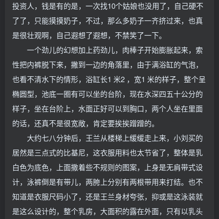
投资人，钱是有的是，一次找10个姑娘也没用了，自己硬不
了了，只能摸摸奶子，不过，那么多奶子一齐挤过来，也真
是很壮观啊，自己遐想了遐想，不禁笑了一下。
一个劲儿的幻想加上药劲儿，肉棒子开始膨胀起来，索
性把内裤脱下来，撇到一边的角落里，由于满浴缸的气泡，
也看不清水下的情形，浴缸长1 米2 ，宽1 米的样子，整个呈
椭圆型，池底一圈有可以坐的台阶，现在水深四五十公分的
样子，坐在台阶上，水面正好可以到胸口，两个人坐在里面
的话，还真不是很宽敞，肯定要挨挨蹭蹭的。
大约七八分钟后，王兰从楼梯上缓缓走上来，小刘买的
居然是三点式的比基尼，这衣服用料也太节省了，整体是乳
白色为底色，上面撒着些不规则的图案，上身是无肩带式设
计，泳裤倒是有带儿，两胯上分别有两根带用来打结。也不
知道是衣服尺码小了，还是王兰身材夸张，抑或是这泳装就
是这么设计的，整个乳房，大面积的露在外面，只有以乳头