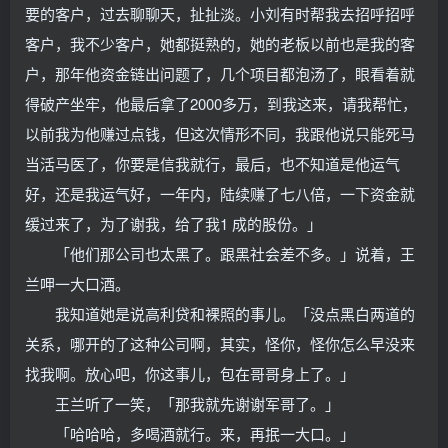
要的客户，过去聊聊天，扯扯淡。小刘有时帮我去招呼招呼
客户，我不少客户，她都挺熟的，她的老板以前也是我的客
户，那年他资金链出问题了，几个项目都泡汤了，眼看着就
得破产坐牢，他最后拿了2000多万，到我这来，请我帮忙，
以前我为他赚过点钱，但这次情形不同，我跟他说只能死马
当活马医了，你要是信我就行，最后，也不知道是他运气
好，还是我运气好，一年内，陆续赚了七八倍，一下资金就
缓过来了，为了谢我，给了我1 成的股份。」
「他们那公司也太黑了。跟黑社会差不多。」说着，王
兰呷一大口酒。
我知道她是说高利贷和裸照的事儿。「没点黑白两道的
关系，哪开的了这种公司啊，其实，怪你，怪你怎么早没来
找我啊。放心吧，你这事儿，包在哥哥身上了。」
王兰听了一笑，「那我就先谢谢军哥了。」
「哈哈哈，多喝酒就行。来，再抿一大口。」