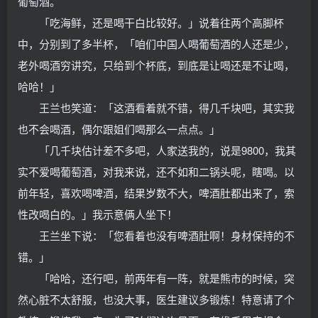
葡萄酒。
「吃海鲜，还是喝干白比较好。」说着往两个高脚杯
中，分别到了多半杯，「咱们中国人喝葡萄酒的人还是少，
老外喝酒穷讲究，只给到个杯底，到底是让喝还是不让喝，
哈哈！」
王兰也笑道：「这酒看着就不错，得几千块吧，其实我
也不会喝酒，偶尔跟姐们喝那么一点点。」
「几千块估计差不多吧，人家送我的，说是9800，我其
实不爱喝葡萄酒，对我来说，还不如和二锅头呢，瞎喝。以
前年轻，喜欢喝啤酒，结果岁数不大，啤酒肚都出来了，索
性改喝白的。」我示意俩人坐下！
王兰坐下说：「您看着也没有啤酒肚啊！身材保持的不
错。」
「哈哈，还行吧，前两年有一阵，就是熊市的时候，突
然心脏不太舒服，也没大事，医生建议多锻炼！特意请了个