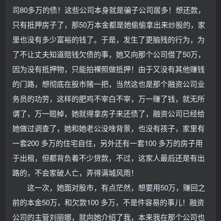
司80多万的债！这些公司本身就是骗子公司居多！想还款，
只有抵押房子了，那50万本金都是她偷偷拿出来炒股的，家
里也没有多少富裕的钱了。于是，发生了更脑残的行为，为
了不让丈夫知道赔钱欠债的事，她又向那个公司借了50万，
因为没有抵押物，只能拍裸照做抵押！由于又没有其他赚钱
的门路，想彻底在股市赌一把，当然这也是那个融资公司业
务员的功劳，这样的肥鸡不宰白不宰，万一赚了钱，就无所
谓了，万一赔掉，她就得拿房子来还债了，融资公司已经给
她做过调查了，她和她老公没啥背景，也没有孩子，家里有
一套200 多万的住宅自住，另外还有一套100 多万的房子用
于出租，但都背负着不少贷款，不过，这家人最后还是有出
路的，不会家破人亡，弄得满城风雨！
这一次，她面对股市，有点茫然，想要用50万，赚回之
前的本金50万，和欠款100 多万，不是件容易的事儿！融资
公司的主管刘丽娜，就向她介绍了我，本来我在那个公司也