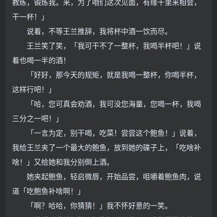
教练，锻炼我。来，为了咱们这次见面，有缘千里来相会，
干一杯！」
说着，不等王兰推辞，我将杯中酒一饮而尽。
王兰笑了笑，「我可干不了一整杯，我喝半杯吧！」说
着也喝一半的酒！
「好好，那今天的规矩，就是我喝一整杯，你喝半杯，
这样行吧！」
「哈，您可真会劝酒，我可没您海量，您喝一杯，我喝
三分之一吧！」
「一言为定，别干喝，吃菜！尝尝这个鲍鱼！」说着，
我给王兰夹了一个最大的鲍鱼，放到她的碟子上，「吃啥补
啥！」又给她和我分别倒上酒。
她夹起鲍鱼，轻启微唇，开始品尝，咀嚼着鲍鱼肉，说
道「吃鲍鱼补啥啊！」
「啊？哈哈，你猜猜！」我不怀好意的一笑。