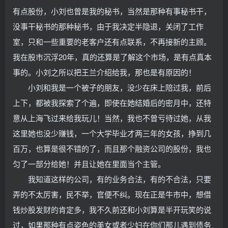
有点股份，小刘也曾是我的秘书，当然是那种有事秘书干，
没事干秘书的那种秘书，由于我决定半隐退，关闭了工作
室，只和一些重要的老客户还有点联系，不再接新的主顾。
我在股市沉浮20年，真的还算是了解这个市场，是有点真本
事的。小刘之所以把王兰介绍给我，那也是有原因的！
小刘和我是一个被子的朋友，没少在床上陪过我，前后
上下，都被我探索了个遍，即使在她结婚后的密月中，还特
意从上海飞过来给我玩儿！当然，我也不曾亏待过她，从我
这里她也没少赚钱，一个大学毕业才两三年的女孩，挣到几
百万，也算是很不错的了，而且那个融资公司的股份，我也
匀了一部分给她！并且让她在里面当个主管。
我知道这样的公司，有的业务合法，有的不合法，只要
弄的不太厉害，民不举，官便不纠。现在正是牛市中，想借
钱炒股发财的肯定多，我不久前还和小刘算是半开玩笑的说
过，如果那种有点姿色的美女或者少妇在你们那儿遇到债务