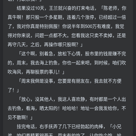
结果没过10天，王兰就兴奋的打来电话，「陈老师，你
真牛啊！那只股一个多星期，连着几个涨停，已经超过一倍
了，我对你真是特别佩服！你说半年到500万有难度，我觉
得对你来说，问题一点都不大。您看我这只卖不卖掉，还是
再守几天，之后，再操作哪只股啊？」
「这个啊，别着急，放松下心情，股市里的钱是赚不完
的，周末，我去海上钓鱼，你也一起来吧，到时候，咱们吹
吹海风，再聊股票的事儿！」
「周末我倒是没事，您要是有朋友在，我去就不方便
了！」
「放心，没其他人，我这人喜欢静，有时都是一个人出
去钓鱼，看海，晒太阳的！哈哈哈！地址一会我发给你，不
见不散啊！」
挂完电话，右手抚弄了几下已经勃起的肉棒，「小兄
弟，咱们养精蓄锐两天，周末有的吃了，让你吃个饱，哈