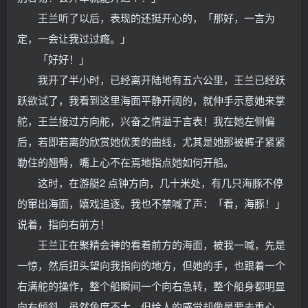
王兰听了以后，表现的还挺开心的，「那好，一言为
定，一会让我过过瘾。」
「好好！」
我开了半小时，已经离开陆地有五六公里，王兰已经跃
跃欲试了，我看到这里海面平静开阔的，就伸手示意她来掌
舵，王兰接过方向舵，兴奋之情溢于言表！我在她左侧偏
后，若即若离的欣赏她优美的曲线，尤其是她那被裤子紧紧
勒住的翘臀，嘴上心不在焉地指点她如何开船。
这时，在游艇2 点钟方向，几十米处，有几只海豚不停
的窜出海面，嬉戏追逐。我也不禁喊了声：「看，海豚！」
说着，指向右前方！
王兰正在聚精会神的看着前方的海面，被我一喊，先是
一惊，然后扭头望向我指向的地方，但她的手，也跟着一个
右满舵的操作，整个船瞬间一个向右急转，整个船身都明显
向右倾斜，虽然角度不大，但给人的感觉却像是要去重心，