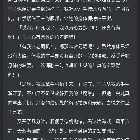
王兰也像是要摔倒的样子，我赶紧左手接过方向舵，打回方
向，右手搂住王兰的腰部，让她的身体保持住平衡。
「哎呀，吓死我了，我以为船要翻了呢！还真有海
豚！」王兰心有余悸的拍着胸脯！
「有我这老司机在，哪那么容易翻呢！」虽然身体已经
没有大碍，但我的右手却没有离开的王兰的腰部，感受着她
身体的温度。「这海豚平时近海挺少见的！真的挺难得
的！」
「是啊，我去拿手机拍下来。」说完，王兰从我的手中
溜开了，不知是不是借故躲开我的「魔掌」！但她一会儿真
的拿出手机，兴奋的给远处的海豚拍照和录影，喜悦之情溢
于言表！
又开了几分钟，我便了停机抛锚，看这片海域，风平浪
静，天蓝海阔的，北边远处，影影绰绰的是蜈支洲岛！
我升起遮阳棚，「咱们就在这歇会吧，下面有我订的午