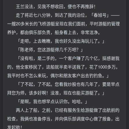
王兰没法，见我不想收回，便也不再推辞！
走了将近七八分钟，到达了我的泊位，「春旭号」——
一艘20多米长的飞桥游艇呈现在我们面前，平时游艇的管理
养护，都由俱乐部负责，船身看上去，非常洁净。
「走吧，上去瞧瞧，我也好久没出海玩儿了。」
「陈老师，您这游艇得几千万吧？」
「没有啦，是二手的，一个客户赚了几个亿，挺感谢我
的，他全家移民了，这船就半卖半送我了，花了1000多万。
我平时也不怎么来玩，偶尔和朋友客户出去钓钓鱼。」
「了不起，了不起。您看我炒股也有几年了，要是早点
拜您为师，该多好啊！没准，现在也能买游艇了。」
「是啊，我也想早点认识你。哈哈。」
两人上了船，之前，已经有服务生给游艇做了出航前的
检查，我俩也准备停当，并向俱乐部调度中心做了报备，出
发起航！