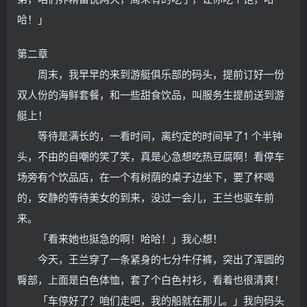
哈！」
第二章
周末，我早早的来到游艇俱乐部的码头，提前订好一份
双人份的海鲜套餐，和一些甜食饮品，叫服务生提前送到游
艇上！
等待是满长的，一看时间，离约定的时间早了1 个半钟
头，不由的自嘲的笑了笑，真是心急想吃热豆腐啊！看停车
场旁有个饮品店，在一个有树荫的桌子边坐下，要了杯喝
的，安静的等待美女的到来，没过一会儿，王兰也驱车前
来。
「看来她也挺急的啊！哈哈！」我心想！
今天，王兰穿了一条紧身的七分牛仔裤，突出了浑圆的
臀部，上面是白色体恤，套了个白色衬衫，看着也很清爽！
「车停好了？咱们走吧，我的船就在那儿。」我向码头