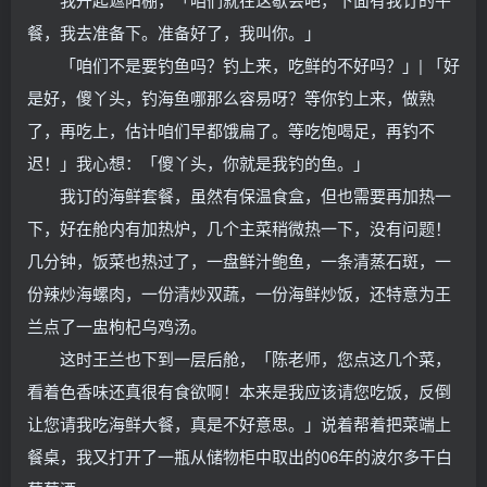
餐，我去准备下。准备好了，我叫你。」
「咱们不是要钓鱼吗？钓上来，吃鲜的不好吗？」| 「好
是好，傻丫头，钓海鱼哪那么容易呀？等你钓上来，做熟
了，再吃上，估计咱们早都饿扁了。等吃饱喝足，再钓不
迟！」我心想：「傻丫头，你就是我钓的鱼。」
我订的海鲜套餐，虽然有保温食盒，但也需要再加热一
下，好在舱内有加热炉，几个主菜稍微热一下，没有问题！
几分钟，饭菜也热过了，一盘鲜汁鲍鱼，一条清蒸石斑，一
份辣炒海螺肉，一份清炒双蔬，一份海鲜炒饭，还特意为王
兰点了一盅枸杞乌鸡汤。
这时王兰也下到一层后舱，「陈老师，您点这几个菜，
看着色香味还真很有食欲啊！本来是我应该请您吃饭，反倒
让您请我吃海鲜大餐，真是不好意思。」说着帮着把菜端上
餐桌，我又打开了一瓶从储物柜中取出的06年的波尔多干白