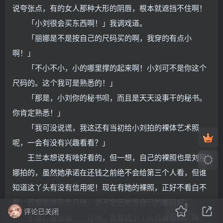
说夸张点，有的女人那种大形的阴唇，根本就遮挡不住啊！
「小刘很会买东西啊！」我调戏道。
「丽娜是不是按自己的尺码买的啊，我穿的有点小
啊！」
「不小不小，小的哪里撑的起来啊！小刘可不是你这个
尺码的。这个我可是熟悉的！」
「那是，小刘你的秘书呗，而且是天天没事干的秘书。
你肯定熟悉！」
「我可没说谎，我这还有当初给小刘拍的裸体艺术照
呢，一会有没有兴趣看看？」
王兰本想说有啥好看的，但一想，自己的裸照也是刘丽
娜拍的，虽然她承诺在还钱之前绝不会给第三个人看，但谁
知道这丫头有没有信用呢！现在有她的裸照，正好不看白不
看，若是能拷贝走几张，说不定还能当自己的筹码呢！
5
评论已关闭
于是，答应道：「好啊，我看这小丫头有没有料。嘻