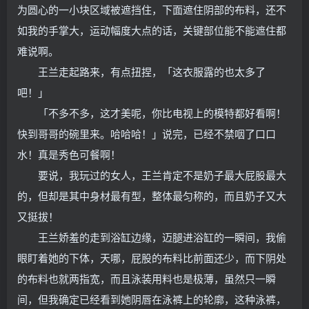
为圆心的一小块区域被遮挡住，下面遮住阴部的布料，还不
如我的手掌大，运动幅度大点的话，关键部位能不能遮住都
难说啊。
王兰走起路来，有点扭捏，「这衣服露的也太多了
吧！」
「不多不多，这才美呢，你比电视上的模特都好看啊！
快到哥哥的碗里来。哈哈哈！」说完，已经不禁咽了口口
水！真是秀色可餐啊！
要说，我玩过的女人，王兰肯定不是奶子最大屁股最大
的，但却是其中身材最有型，整体最匀称的，而且奶子又大
又挺拔！
王兰娇羞的走到浴缸边缘，迈腿进浴缸的一瞬间，我偷
眼盯着她的下体，天哪，屁股的布料比前面还少，而下阴处
的布料也就两指宽，而且泳装用料也是极薄，虽然只一瞬
间，但我确定已经看到她阴唇在泳裤上的轮廓，这种泳裤，