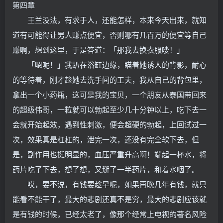
第四章
王兰没法，有求于人，还能怎样，本来今天出来，就知
道有可能得让男人赚点便宜，否则哪有几百万的便宜等自己
赚啊，想到这里，于是答道：「那我去换衣服喽！」
「嗯呢！」我趴在浴缸边缘，瞄着她诱人的背影，耐心
的等待着，刚才趁她去洗手间的工夫，我从自己的背包里，
拿出一个小药瓶，这可是我的宝贝，一个朋友从泰国带回来
的超级伟哥，一粒就可以勃起至少几十分钟以上，吃下去一
会就开始起效，遇到性刺激，便会超硬的勃起，上回试过一
次，效果真是杠杠的，泄完一次，还没有完全软下去，但
是，副作用也挺明显的，血压严重升高啊！端起一杯水，将
药片吃了下去，想了想，又掰了一半药片，和着水咽了。
哎，要不说，有钱要趁早呢，如果再晚几年有钱，就只
能看不能干了，最大的悲剧还真不是穷，最大的悲剧应该就
是有钱的时候，已经太老了，像那个经常上电视的著名风险