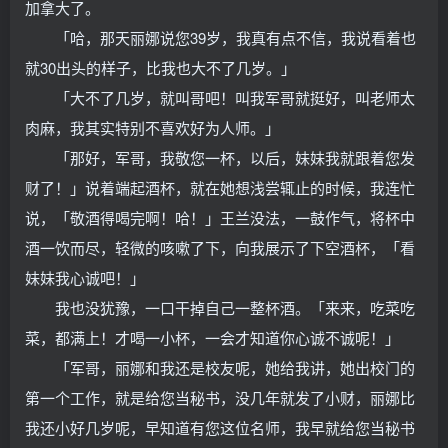
加拿大了。
「哈，那天丽娜说您39岁，我真有点不信，我说看着也
就30出头的样子，比我也大不了几岁。」
「大不了几岁，就叫哥吧！叫我军哥就挺好，叫老师太
肉麻，我其实特别不喜欢好为人师。」
「那好，军哥，我敬您一杯，以后，妹妹我就跟着您发
财了！」说着端起酒杯，就在她想浅尝辄止的时候，我连忙
说，「敬酒得喝完啊！哈！」王兰没法，一鼓作气，将杯中
酒一饮而尽，轻微的咳嗽了下，向我展示了下空酒杯，「看
妹妹我心诚吧！」
我也没犹豫，一口干掉自己一整杯酒。「来来，吃菜吃
菜，都满上！才喝一小杯，一会才知道你心诚不诚呢！」
「军哥，丽娜和我还是校友呢，她给我讲，她出校门的
第一个工作，就是给您当秘书，没几年就发了小财，丽娜比
我还小好几岁呢，早知道有您这位名师，我早就给您当秘书