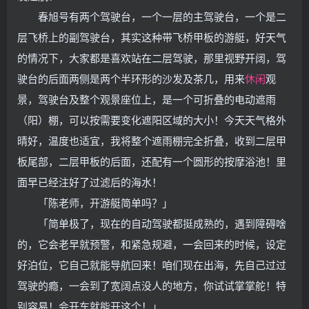
春旭号有两个驾驶台，一个一层的主驾驶台，一个是二
层飞桥上的副驾驶台，其实这种带飞桥甲板的游艇，好天气
的情况下，大家都是喜欢站在二层驾驶，那里视野开阔，驾
驶台的后面两侧是两个半环形的沙发及茶几，用来
休闲
观
景，驾驶台及整个观景座位上，是一个可折叠的电动遮雨
（阳）棚，可以按需要变化遮阳区域的大小！今天天气格外
晴好，温度也适宜，我将整个遮雨棚完全折叠，收到二层甲
板尾部，二层甲板的后面，还配有一个圆形的按摩浴池！里
面早已经注好了过滤后的海水！
「陈老师，开游艇简单吗？」
「简单极了，现在的自动驾驶都挺成熟的，遇到障碍啥
的，它会老早就预警，和紧急规避，一会回来的时候，设定
好泊位，它自己就能导航回来！咱们现在出海，先自己过过
驾驶的瘾，一会到了宽阔点没人的地方，你试试掌掌舵！特
别容易！会开车就能开这个！」