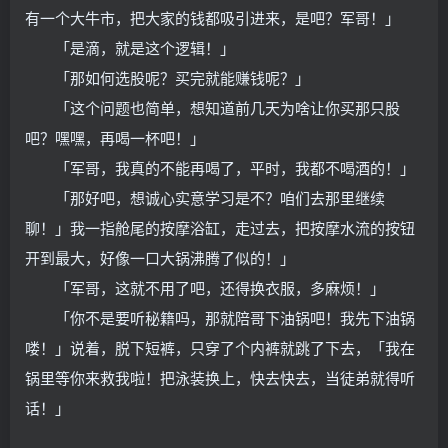
有一个大牛市，把大家的钱都吸引进来，是吧？军哥！」
「是滴，就是这个逻辑！」
「那如何选股呢？买完就能赚钱呢？」
「这个问题也简单，想知道前几天为啥让你买那只股
吧？嘿嘿，再喝一杯吧！」
「军哥，我真的不能再喝了，平时，我都不喝酒的！」
「那好吧，想诚心实意学习是不？咱们去那里继续
聊！」我一指舱尾的按摩浴缸，走过去，把按摩水流的按钮
开到最大，好像一口大锅沸腾了似的！」
「军哥，这就不用了吧，还得换衣服，多麻烦！」
「你不是要听秘籍吗，那就陪哥下油锅吧！我先下油锅
喽！」说着，脱下短裤，只穿了个内裤就跳了下去，「我在
锅里等你来救我啦！把泳装换上，快去快去，当徒弟就得听
话！」