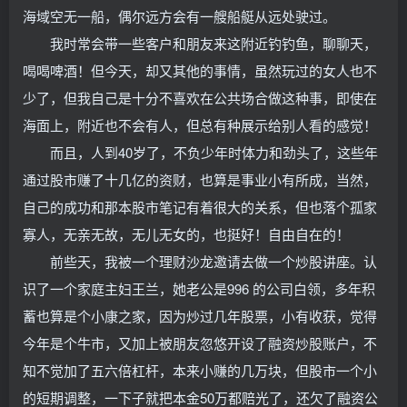
海域空无一船，偶尔远方会有一艘船艇从远处驶过。
我时常会带一些客户和朋友来这附近钓钓鱼，聊聊天，
喝喝啤酒！但今天，却又其他的事情，虽然玩过的女人也不
少了，但我自己是十分不喜欢在公共场合做这种事，即使在
海面上，附近也不会有人，但总有种展示给别人看的感觉！
而且，人到40岁了，不负少年时体力和劲头了，这些年
通过股市赚了十几亿的资财，也算是事业小有所成，当然，
自己的成功和那本股市笔记有着很大的关系，但也落个孤家
寡人，无亲无故，无儿无女的，也挺好！自由自在的！
前些天，我被一个理财沙龙邀请去做一个炒股讲座。认
识了一个家庭主妇王兰，她老公是996 的公司白领，多年积
蓄也算是个小康之家，因为炒过几年股票，小有收获，觉得
今年是个牛市，又加上被朋友忽悠开设了融资炒股账户，不
知不觉加了五六倍杠杆，本来小赚的几万块，但股市一个小
的短期调整，一下子就把本金50万都赔光了，还欠了融资公