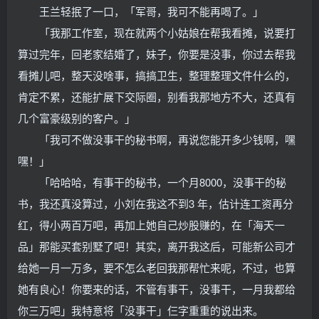
王兰轻抿了一口，「军哥，我可不能再喝了。」
「我那工作室，现在就两个小姑娘在帮我看摊，说要打
算过完年，回老家结婚了，妹子，你要是没事，你过去帮我
看摊儿吧，整天没啥事，搞搞卫生，整理整理文件什么的，
肯定不累，还能扩展下交际圈，别看我那地方不大，还真有
几个富豪级别的客户。」
「我可不做没事干的秘书啊，再说您能开多少钱啊，嘿
嘿！」
「哈哈哈，有事干的秘书，一个月8000，没事干的秘
书，我还真没算过，小刘在我这不到3 年，估计连工资再分
红，得小两百万吧，再加上她自己炒股赚的，在「海天一
品」那能买套别墅了吧！其实，离开我这后，可能新公司才
给她一月一万多，要不怎么老回我那帮忙来呢，不过，也算
她有良心！你要来的话，不管有事干，没事干，一月我都给
你三万吧」我特意将「没事干」仨字重重的说出来。