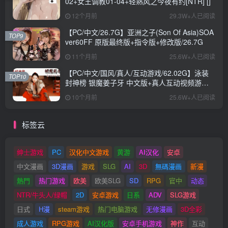
02+女王调教01-04+轻熟风之今夜有约[NTR] []
12个月前
29.3W+人已阅读
【PC/中文/26.7G】亚洲之子(Son Of Asia)SOA
TOP9
ver60FF 原版最终版+指令版+修改版/26.7G
11个月前
25.6W+人已阅读
【PC/中文/国风/真人/互动游戏/62.02G】泳装
TOP10
封神榜 银魔姜子牙 中文版+真人互动视频游戏
+62.02G
10个月前
25.6W+人已阅读
标签云
绅士游戏
PC
汉化中文游戏
黄游
AI汉化
安卓
中文漫画
3D漫画
游戏
SLG
AI
3D
無碼漫画
新漫
熱門
热门游戏
欧美
欧美SLG
SD
RPG
官中
动态
NTR/牛头人/绿帽
2D
安卓游戏
日系
ADV
SLG游戏
日式
H漫
steam游戏
热门电脑游戏
无修漫画
3D全彩
成人游戏
RPG游戏
AI汉化版
安卓手机游戏
神作
互动