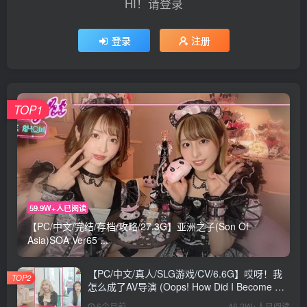
HI！请登录
登录
注册
TOP1
59.9W+人已阅读
【PC/中文/完结/存档/攻略/27.3G】亚洲之子(Son Of
Asia)SOA Ver65 ...
【PC/中文/真人/SLG游戏/CV/6.6G】哎呀！我
TOP2
怎么成了AV导演 (Oops! How Did I Become An
AV Director?) Ver0.1.1 中文版+真人SLG游戏
6个月前
46.2W+人已阅读