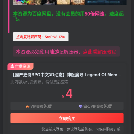
本资源为百度网盘，没有会员的用
50倍网速
，速度起
飞。
点击复制解压码：
5rqPN8HZlu
本资源必须使用陆游记解压器，
点此看解压教程
付费资源
【国产史诗RPG中文3D动态】神医魔导 Legend Of Mercy 完整中文版+反和谐补丁【电脑/中文语音/5G】
此内容为付费资源，请付费后查看
4
￥
免费
免费
VIP会员
钻石VIP会员
立即购买
您当前未登录！建议登陆后购买，可保存购买订单