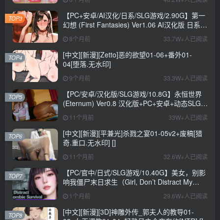
+CV+6.6G
【PC+安卓/AI汉化/日系/SLG游戏/2.90G】第一
TOP3
幻想 (First Fantasies) Ver1.06 AI汉化版 日系
SLG游戏+2.90G
8个月前
33.7W+人已阅读
[中文][新漫][Zetto]恶的欲望01-06+番外01-
TOP4
04[堕落.无水印]
9个月前
33.3W+人已阅读
【PC/安卓/汉化版/SLG游戏/10.8G】永恒世界
TOP5
(Eternum) Ver0.8 汉化版+PC+安卓+动态SLG游
戏+10.8G
11个月前
33W+人已阅读
[中文][新漫][平兼光]杀戮之宴01-05v2+废稿[猎
TOP6
奇.重口.无水印] []
11个月前
32.6W+人已阅读
【PC/官中/日式/SLG游戏/10.40G】美女，别影
TOP7
响我僵尸末日求生（Girl, Don’t Distract My
Zombie Survival）官中步兵版+日式SLG游戏
1个月前
29.6W+人已阅读
+10.40G
[中文][新漫][3D]神雕外传_郭夫人的教导01-
TOP8