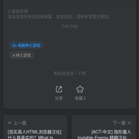
©
版权声明
本站资源均来自网络收集，如有侵权，请联系管理员删除。
THE END
电脑绅士游戏
# 绅士游戏
喜欢就支持一下吧
分享
收藏
2
上一篇
下一篇
[现实真人HTML浏览器汉化]
[ACT/中文] 隐形魔人
什么是真实的？What Is
Invisible Enemy 精翻汉化版