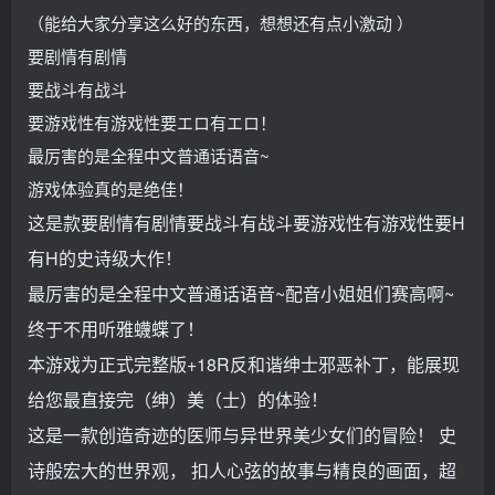
（能给大家分享这么好的东西，想想还有点小激动 ）
要剧情有剧情
要战斗有战斗
要游戏性有游戏性要エロ有エロ！
最厉害的是全程中文普通话语音~
游戏体验真的是绝佳！
这是款要剧情有剧情要战斗有战斗要游戏性有游戏性要H
有H的史诗级大作！
最厉害的是全程中文普通话语音~配音小姐姐们赛高啊~
终于不用听雅蠛蝶了！
本游戏为正式完整版+18R反和谐绅士邪恶补丁，能展现
给您最直接完（绅）美（士）的体验！
这是一款创造奇迹的医师与异世界美少女们的冒险！ 史
诗般宏大的世界观， 扣人心弦的故事与精良的画面，超