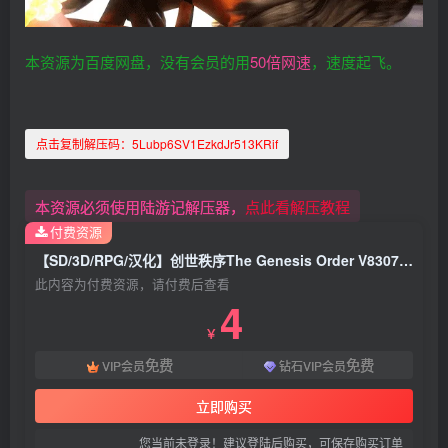
本资源为百度网盘，没有会员的用
50倍网速
，速度起飞。
点击复制解压码：
5Lubp6SV1EzkdJr513KRif
本资源必须使用陆游记解压器，
点此看解压教程
付费资源
【SD/3D/RPG/汉化】创世秩序The Genesis Order V83072 双端精翻汉化作弊版【11G】
此内容为付费资源，请付费后查看
4
￥
免费
免费
VIP会员
钻石VIP会员
立即购买
您当前未登录！建议登陆后购买，可保存购买订单