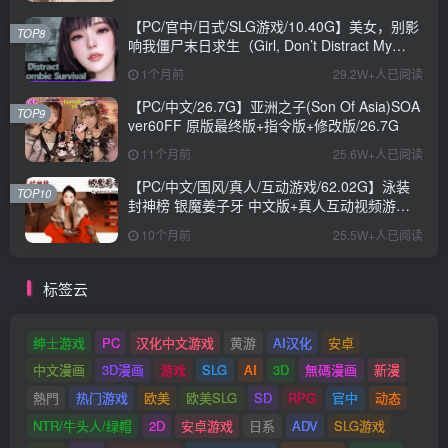
【PC/官中/日式/SLG游戏/10.40G】美女，别影
TOP8
响我僵尸末日求生（Girl, Don’t Distract My
Zombie Survival）官中步兵版+日式SLG游戏
1个月前
29.2W+人已阅读
+10.40G
【PC/中文/26.7G】亚洲之子(Son Of Asia)SOA
TOP9
ver60FF 原版最终版+指令版+修改版/26.7G
11个月前
25.6W+人已阅读
【PC/中文/国风/真人/互动游戏/62.02G】泳装
TOP10
封神榜 银魔姜子牙 中文版+真人互动视频游戏
+62.02G
10个月前
25.5W+人已阅读
标签云
绅士游戏
PC
汉化中文游戏
黄游
AI汉化
安卓
中文漫画
3D漫画
游戏
SLG
AI
3D
無碼漫画
新漫
熱門
热门游戏
欧美
欧美SLG
SD
RPG
官中
动态
NTR/牛头人/绿帽
2D
安卓游戏
日系
ADV
SLG游戏