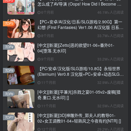
TOP2
怎么成了AV导演 (Oops! How Did I Become An
AV Director?) Ver0.1.1 中文版+真人SLG游戏
6个月前
46.1W+人已阅读
+CV+6.6G
【PC+安卓/AI汉化/日系/SLG游戏/2.90G】第一
TOP3
幻想 (First Fantasies) Ver1.06 AI汉化版 日系
SLG游戏+2.90G
8个月前
33.7W+人已阅读
[中文][新漫][Zetto]恶的欲望01-06+番外01-
TOP4
04[堕落.无水印]
9个月前
33.2W+人已阅读
【PC/安卓/汉化版/SLG游戏/10.8G】永恒世界
TOP5
(Eternum) Ver0.8 汉化版+PC+安卓+动态SLG游
戏+10.8G
11个月前
32.9W+人已阅读
[中文][新漫][平兼光]杀戮之宴01-05v2+废稿[猎
TOP6
奇.重口.无水印] []
11个月前
32.5W+人已阅读
[中文][新漫][3D]神雕外传_郭夫人的教导01-
TOP7
02+女王调教01-04+轻熟风之今夜有约[NTR] []
12个月前
29.2W+人已阅读