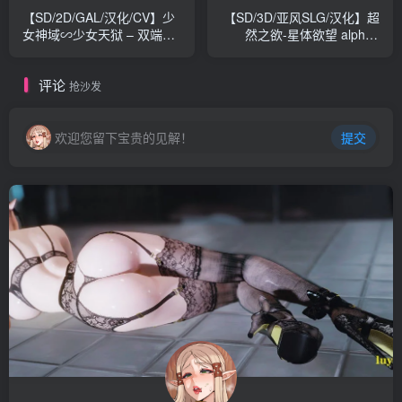
【SD/2D/GAL/汉化/CV】少
【SD/3D/亚风SLG/汉化】超
女神域∽少女天狱 – 双端汉
然之欲-星体欲望 alpha2
化版【4.6G】
V0.2.5 双端汉化版【3.8G】
评论
抢沙发
欢迎您留下宝贵的见解！
提交