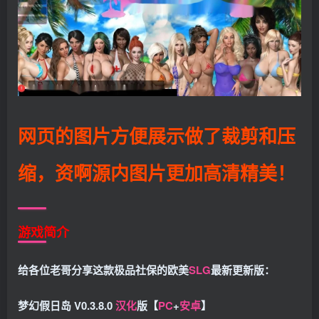
网页的图片方便展示做了裁剪和压
缩，资啊源内图片更加高清精美！
游戏简介
给各位老哥分享这款极品社保的欧美
SLG
最新更新版：
梦幻假日岛 V0.3.8.0
汉化
版【
PC
+
安卓
】