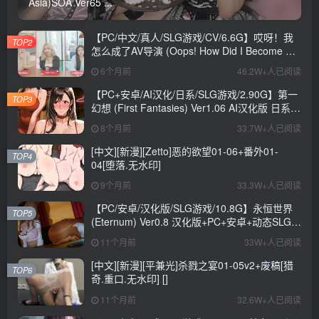
Asia)SOA Ver65 ...
【PC/中文/真人/SLG游戏/CV/6.6G】哎呀！我
TOP2
怎么成了AV导演 (Oops! How Did I Become An
AV Director?) Ver0.1.1 中文版+真人SLG游戏
6个月前
46.2W+人已阅读
+CV+6.6G
【PC+安卓/AI汉化/日系/SLG游戏/2.90G】第一
TOP3
幻想 (First Fantasies) Ver1.06 AI汉化版 日系
SLG游戏+2.90G
8个月前
33.7W+人已阅读
[中文][新漫][Zetto]恶的欲望01-06+番外01-
TOP4
04[堕落.无水印]
9个月前
33.3W+人已阅读
【PC/安卓/汉化版/SLG游戏/10.8G】永恒世界
TOP5
(Eternum) Ver0.8 汉化版+PC+安卓+动态SLG游
戏+10.8G
11个月前
33W+人已阅读
[中文][新漫][平兼光]杀戮之宴01-05v2+废稿[猎
TOP6
奇.重口.无水印] []
11个月前
32.6W+人已阅读