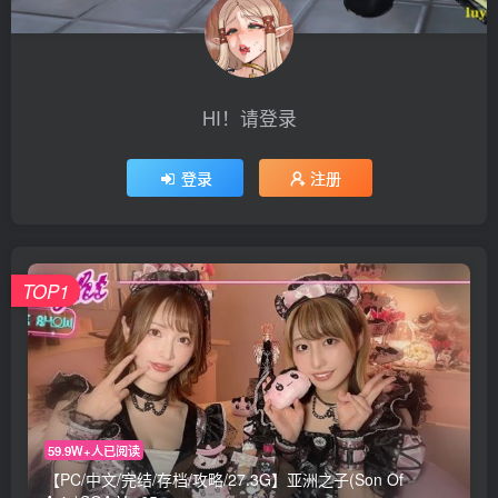
HI！请登录
登录
注册
TOP1
59.9W+人已阅读
【PC/中文/完结/存档/攻略/27.3G】亚洲之子(Son Of