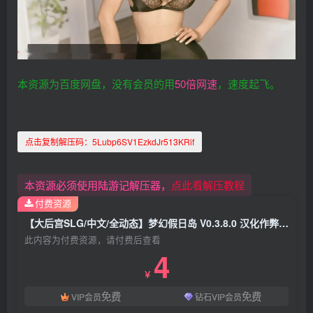
本资源为百度网盘，没有会员的用
50倍网速
，速度起飞。
点击复制解压码：
5Lubp6SV1EzkdJr513KRif
本资源必须使用陆游记解压器，
点此看解压教程
付费资源
【大后宫SLG/中文/全动态】梦幻假日岛 V0.3.8.0 汉化作弊版 3.5G
此内容为付费资源，请付费后查看
4
￥
免费
免费
VIP会员
钻石VIP会员