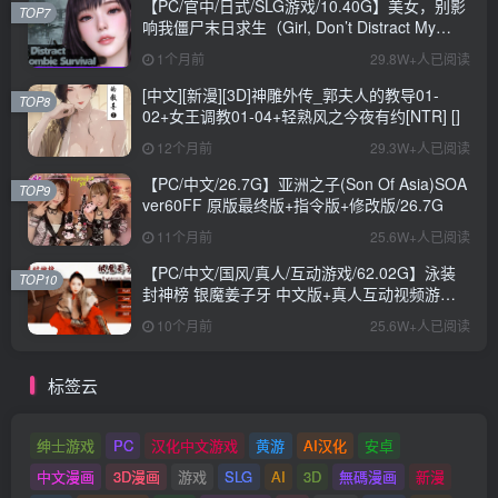
【PC/官中/日式/SLG游戏/10.40G】美女，别影
TOP7
响我僵尸末日求生（Girl, Don’t Distract My
Zombie Survival）官中步兵版+日式SLG游戏
1个月前
29.8W+人已阅读
+10.40G
[中文][新漫][3D]神雕外传_郭夫人的教导01-
TOP8
02+女王调教01-04+轻熟风之今夜有约[NTR] []
12个月前
29.3W+人已阅读
【PC/中文/26.7G】亚洲之子(Son Of Asia)SOA
TOP9
ver60FF 原版最终版+指令版+修改版/26.7G
11个月前
25.6W+人已阅读
【PC/中文/国风/真人/互动游戏/62.02G】泳装
TOP10
封神榜 银魔姜子牙 中文版+真人互动视频游戏
+62.02G
10个月前
25.6W+人已阅读
标签云
绅士游戏
PC
汉化中文游戏
黄游
AI汉化
安卓
中文漫画
3D漫画
游戏
SLG
AI
3D
無碼漫画
新漫