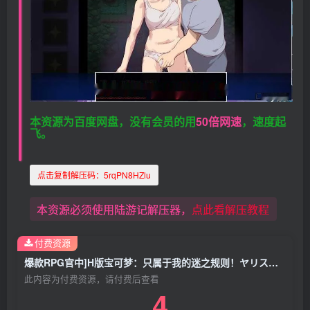
本资源为百度网盘，没有会员的用
50倍网速
，速度起
飞。
点击复制解压码：
5rqPN8HZlu
本资源必须使用陆游记解压器，
点此看解压教程
付费资源
爆款RPG官中]H版宝可梦：只属于我的迷之规则！ヤリステメスブター ボクだけの謎ルール! V1.16+DLC-V2.15[电脑2.81G]
此内容为付费资源，请付费后查看
4