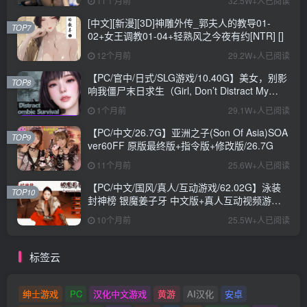
11个月前
32.5W+人已阅读
[中文][新漫][3D]神雕外传_郭夫人的教导01-
TOP7
02+女王调教01-04+轻熟风之今夜有约[NTR] []
12个月前
29.2W+人已阅读
【PC/官中/日式/SLG游戏/10.40G】美女，别影
TOP8
响我僵尸末日求生（Girl, Don’t Distract My
Zombie Survival）官中步兵版+日式SLG游戏
1个月前
29.1W+人已阅读
+10.40G
【PC/中文/26.7G】亚洲之子(Son Of Asia)SOA
TOP9
ver60FF 原版最终版+指令版+修改版/26.7G
11个月前
25.6W+人已阅读
【PC/中文/国风/真人/互动游戏/62.02G】泳装
TOP10
封神榜 银魔姜子牙 中文版+真人互动视频游戏
+62.02G
10个月前
25.5W+人已阅读
标签云
绅士游戏
PC
汉化中文游戏
黄游
AI汉化
安卓