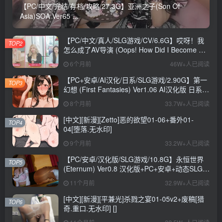
【PC/中文/完结/存档/攻略/27.3G】亚洲之子(Son Of
Asia)SOA Ver65 ...
【PC/中文/真人/SLG游戏/CV/6.6G】哎呀！我
TOP2
怎么成了AV导演 (Oops! How Did I Become An
AV Director?) Ver0.1.1 中文版+真人SLG游戏
6个月前
46W+人已阅读
+CV+6.6G
【PC+安卓/AI汉化/日系/SLG游戏/2.90G】第一
TOP3
幻想 (First Fantasies) Ver1.06 AI汉化版 日系
SLG游戏+2.90G
8个月前
33.7W+人已阅读
[中文][新漫][Zetto]恶的欲望01-06+番外01-
TOP4
04[堕落.无水印]
9个月前
33.2W+人已阅读
【PC/安卓/汉化版/SLG游戏/10.8G】永恒世界
TOP5
(Eternum) Ver0.8 汉化版+PC+安卓+动态SLG游
戏+10.8G
11个月前
32.9W+人已阅读
[中文][新漫][平兼光]杀戮之宴01-05v2+废稿[猎
TOP6
奇.重口.无水印] []