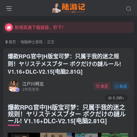
永久发布页，点此打开：https://xibeimenchuixue.github.io/fabuye/
新增高速下载链接，秒下！
永久发布页，点此打开：https://xibeimenchuixue.github.io/fabuye/
新增高速下载链接，秒下！
首页
电脑绅士游戏
正文
爆款RPG官中]H版宝可梦：只属于我的迷之规
则！ヤリステメスブター ボクだけの謎ルール!
V1.16+DLC-V2.15[电脑2.81G]
江户川柯北
关注
私信
2年前发布
5.3W+
爆款RPG官中]H版宝可梦：只属于我的迷之
规则！ヤリステメスブター ボクだけの謎ル
ール! V1.16+DLC-V2.15[电脑2.81G]