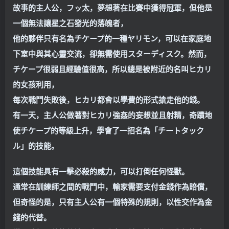
故事的主人公，フッ太，夢想著在比賽中獲得冠軍，但他是
一個無法讓星之石發光的落魄者，
他的夥伴只有名為チケープ的一種ヤリモン，可以在家庭地
下室中與其心靈交流，卻無需使用スターディスク。
然而，
チケープ很弱且經驗值很高，所以總是被附近的名叫ヒカリ
的女孩利用，
每次戰鬥失敗後，ヒカリ都會以學費的形式搶走他的錢。
有一天，主人公做著對ヒカリ強姦的妄想並且射精，奇蹟地
使チケープ的等級上升，學會了一招名為「チートタック
ル」的技能。
這個技能具有一擊必殺的威力，可以打倒任何怪獸。
通常在訓練師之間的戰鬥中，輸家需要支付金錢作為賠償，
但奇怪的是，只有主人公有一個特殊的規則，以性交作為金
錢的代替。