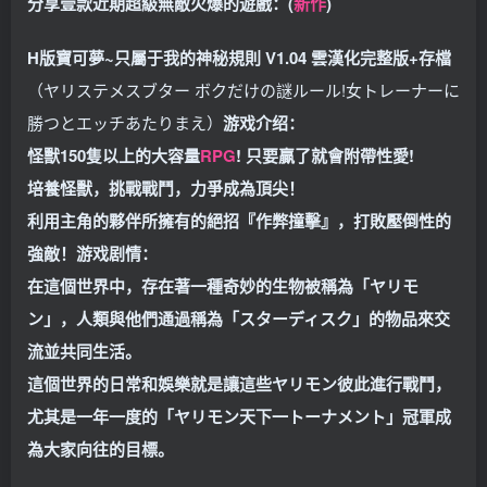
分享壹款近期超級無敵火爆的遊戲：(
新作
)
H版寶可夢~只屬于我的神秘規則 V1.04 雲漢化完整版+存檔
（ヤリステメスブター ボクだけの謎ルール!女トレーナーに
勝つとエッチあたりまえ）
游戏介绍：
怪獸150隻以上的大容量
RPG
! 只要贏了就會附帶性愛!
培養怪獸，挑戰戰鬥，力爭成為頂尖！
利用主角的夥伴所擁有的絕招『作弊撞擊』，打敗壓倒性的
強敵！
游戏剧情：
在這個世界中，存在著一種奇妙的生物被稱為「ヤリモ
ン」，人類與他們通過稱為「スターディスク」的物品來交
流並共同生活。
這個世界的日常和娛樂就是讓這些ヤリモン彼此進行戰鬥，
尤其是一年一度的「ヤリモン天下一トーナメント」冠軍成
為大家向往的目標。