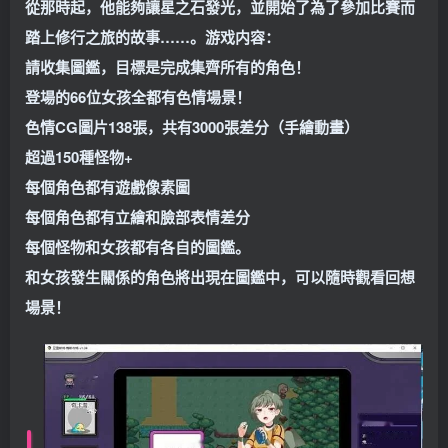
從那時起，他能夠讓星之石發光，並開始了為了參加比賽而
踏上修行之旅的故事……。
游戏内容：
請收集圖鑑，目標是完成集齊所有的角色！
登場的66位女孩全都有色情場景！
色情CG圖片138張，共有3000張差分（手繪動畫）
超過150種怪物+
每個角色都有遊戲像素圖
每個角色都有立繪和臉部表情差分
每個怪物和女孩都有各自的圖鑑。
和女孩發生關係的角色將出現在圖鑑中，可以隨時觀看回想
場景！