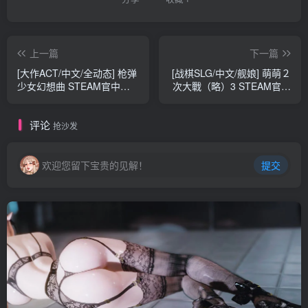
上一篇
下一篇
[大作ACT/中文/全动态] 枪弹
[战棋SLG/中文/舰娘] 萌萌２
少女幻想曲 STEAM官中破
次大戰（略）3 STEAM官中
解版+付社保补丁 [8.5G]
破解版+付社保补丁 [6.9G]
评论
抢沙发
欢迎您留下宝贵的见解！
提交