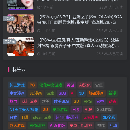
Zombie Survival）官中步兵版+日式SLG游戏
1个月前
29W+人已阅读
+10.40G
【PC/中文/26.7G】亚洲之子(Son Of Asia)SOA
TOP9
ver60FF 原版最终版+指令版+修改版/26.7G
11个月前
25.6W+人已阅读
【PC/中文/国风/真人/互动游戏/62.02G】泳装
TOP10
封神榜 银魔姜子牙 中文版+真人互动视频游戏
+62.02G
10个月前
25.5W+人已阅读
标签云
绅士游戏
PC
汉化中文游戏
黄游
AI汉化
安卓
中文漫画
3D漫画
游戏
SLG
AI
3D
無碼漫画
新漫
熱門
热门游戏
欧美
欧美SLG
SD
RPG
官中
动态
NTR/牛头人/绿帽
2D
安卓游戏
日系
ADV
SLG游戏
日式
H漫
steam游戏
热门电脑游戏
无修漫画
3D全彩
成人游戏
RPG游戏
AI汉化版
安卓手机游戏
神作
互动