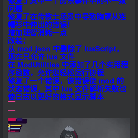
修复了其中一个房东事件中的不一致
问题
修复了在传教士场景中导致胸罩从连
帽衫中伸出的错误！
增加理智消耗一点
改装：
从 mod.json 中删除了 luaScript，
现在只允许 lua 文件
在 ModUtilities 中添加了几个实用程
序函数，允许您轻松运行协程
修复了一个错误，该错误使 mod 的
状态错误，其中 lua 文件解析失败也
使日志以更好的格式显示脚本