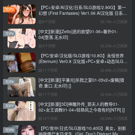
+CV+6.6G
【PC+安卓/AI汉化/日系/SLG游戏/2.90G】第一
TOP3
幻想 (First Fantasies) Ver1.06 AI汉化版 日系
SLG游戏+2.90G
8个月前
33.7W+人已阅读
[中文][新漫][Zetto]恶的欲望01-06+番外01-
TOP4
04[堕落.无水印]
9个月前
33.2W+人已阅读
【PC/安卓/汉化版/SLG游戏/10.8G】永恒世界
TOP5
(Eternum) Ver0.8 汉化版+PC+安卓+动态SLG游
戏+10.8G
11个月前
32.9W+人已阅读
[中文][新漫][平兼光]杀戮之宴01-05v2+废稿[猎
TOP6
奇.重口.无水印] []
11个月前
32.5W+人已阅读
[中文][新漫][3D]神雕外传_郭夫人的教导01-
TOP7
02+女王调教01-04+轻熟风之今夜有约[NTR] []
12个月前
29.2W+人已阅读
【PC/官中/日式/SLG游戏/10.40G】美女，别影
TOP8
响我僵尸末日求生（Girl, Don’t Distract My