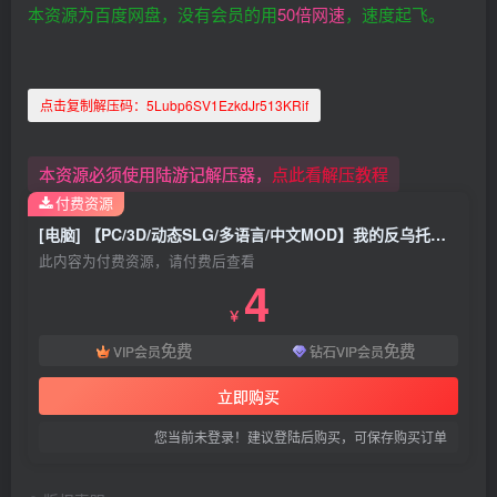
本资源为百度网盘，没有会员的用
50倍网速
，速度起飞。
点击复制解压码：
5Lubp6SV1EzkdJr513KRif
本资源必须使用陆游记解压器，
点此看解压教程
付费资源
[电脑] 【PC/3D/动态SLG/多语言/中文MOD】我的反乌托邦机器人女友V0.87.11【1.63G】
此内容为付费资源，请付费后查看
4
￥
免费
免费
VIP会员
钻石VIP会员
立即购买
您当前未登录！建议登陆后购买，可保存购买订单