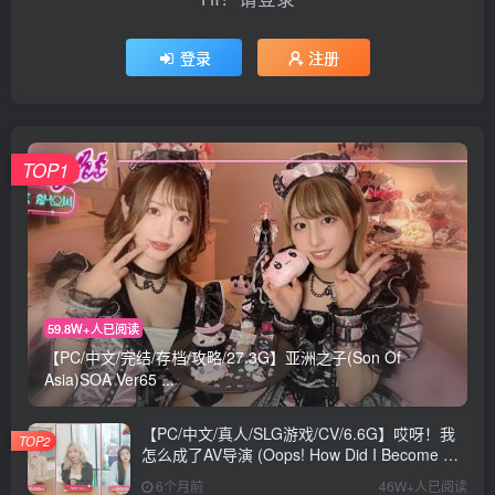
登录
注册
TOP1
59.8W+人已阅读
【PC/中文/完结/存档/攻略/27.3G】亚洲之子(Son Of
Asia)SOA Ver65 ...
【PC/中文/真人/SLG游戏/CV/6.6G】哎呀！我
TOP2
怎么成了AV导演 (Oops! How Did I Become An
AV Director?) Ver0.1.1 中文版+真人SLG游戏
6个月前
46W+人已阅读