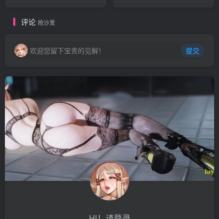
官方中文步兵版【1.1G】
Tutor V0.1.4 双端汉化版
【3G】
评论
抢沙发
欢迎您留下宝贵的见解！
提交
HI！请登录