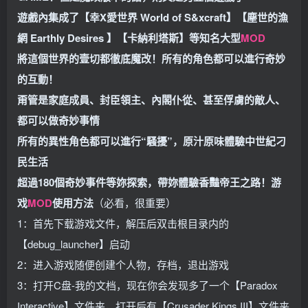
遊戲內集成了【幸X愛世界 World of S&xcraft】【塵世的漁
網 Earthly Desires 】【卡納利塔斯】等知名大型
MOD
將這個世界的壹切都徹底魔改！所有的角色都可以進行奇妙
的互動！
甭管是家庭成員、封臣領主、內閣仆從、甚至俘虜的敵人、
都可以做奇妙事情
所有的異性角色都可以進行“騷擾”，原汁原味體驗中世紀刁
民生活
超過180個奇妙事件等妳探索，帶妳體驗香豔帝王之路！
游
戏
MOD
使用方法
（必看，很重要）
1：首先下载游戏文件，解压后双击根目录内的
【debug_launcher】启动
2：进入游戏随便创建个人物，存档，退出游戏
3：打开C盘-我的文档，现在你会发现多了一个【Paradox
Interactive】文件夹，打开后有【Crusader Kings III】文件夹