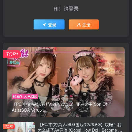
HI！请登录
登录
注册
TOP1
59.6W+人已阅读
【PC/中文/完结/存档/攻略/27.3G】亚洲之子(Son Of
Asia)SOA Ver65 ...
【PC/中文/真人/SLG游戏/CV/6.6G】哎呀！我
TOP2
怎么成了AV导演 (Oops! How Did I Become An