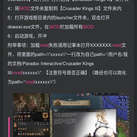
4：将
MOD
文件夹复制到【Crusader Kings III】文件夹内
5：打开游戏根目录内的launcher文件夹，双击打开
dowser.exe文件，在
MOD
栏加载所有
MOD
6：启动游戏，开冲
附带事项：加载
mod
失败请用记事本打开XXXXXXX.
mod
文
件，将里面的path=\\”xxxxx\\”一行改为自己path=“/用户名/我
的文档/Paradox Interactive/Crusader Kings
III/
mod
/xxxxxx\\” 【注意符号是否正确】（路径也可以简化
为path=“
mod
/xxxxxx\\”）