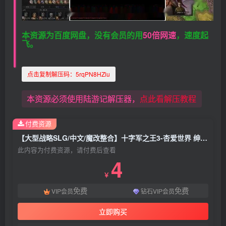
本资源为百度网盘，没有会员的用
50倍网速
，速度起
飞。
点击复制解压码：
5rqPN8HZlu
本资源必须使用陆游记解压器，
点此看解压教程
付费资源
【大型战略SLG/中文/魔改整合】十字军之王3-杏爱世界 绅士魔改整合版【新魔改/5.6G】
此内容为付费资源，请付费后查看
4
￥
免费
免费
VIP会员
钻石VIP会员
立即购买