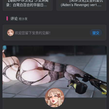
录：白鹭白百合的华丽日常
(Aiden’s Revenge) ver1.0.0
精翻完整汉化版+全回想【新
汉化版 PC+安卓 动态SLG游
汉化/PC+安卓JOI/1.2G】
戏 2.4G
评论
抢沙发
欢迎您留下宝贵的见解！
提交