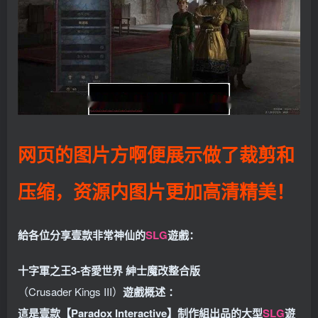
网页的图片方啊便展示做了裁剪和
压缩，资源内图片更加高清精美！
給各位分享壹款非常神仙的
SLG
遊戲：
十字軍之王3-杏愛世界 紳士魔改整合版
（Crusader Kings III）
遊戲概述 ：
這是壹款【Paradox Interactive】制作組出品的大型
SLG
遊