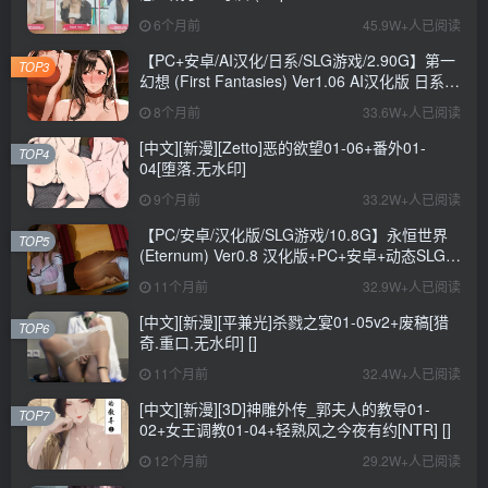
AV Director?) Ver0.1.1 中文版+真人SLG游戏
6个月前
45.9W+人已阅读
+CV+6.6G
【PC+安卓/AI汉化/日系/SLG游戏/2.90G】第一
TOP3
幻想 (First Fantasies) Ver1.06 AI汉化版 日系
SLG游戏+2.90G
8个月前
33.6W+人已阅读
[中文][新漫][Zetto]恶的欲望01-06+番外01-
TOP4
04[堕落.无水印]
9个月前
33.2W+人已阅读
【PC/安卓/汉化版/SLG游戏/10.8G】永恒世界
TOP5
(Eternum) Ver0.8 汉化版+PC+安卓+动态SLG游
戏+10.8G
11个月前
32.9W+人已阅读
[中文][新漫][平兼光]杀戮之宴01-05v2+废稿[猎
TOP6
奇.重口.无水印] []
11个月前
32.4W+人已阅读
[中文][新漫][3D]神雕外传_郭夫人的教导01-
TOP7
02+女王调教01-04+轻熟风之今夜有约[NTR] []
12个月前
29.2W+人已阅读