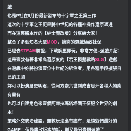
戲
也是P社在9月份最新發布的十字軍之王第三作
這次的十字軍之王更是將中世紀的各種神操作還原通透
而在這裏將本作的【紳士魔改版】分享給大家！
整合了多個知名大型
MOD
，讓妳的遊戲極致社保
已經去
STEAM
驗證，下載解壓即玩，非常方便~
遊戲介紹：
這是壹款有著非常高還原度的【君王模擬戰略
SLG
】遊戲
在遊戲中妳將扮演壹位中世紀的統治者，用各種手段擴張自
己的王國
妳可以扮演曆史明君，從阿方索六世到成吉思汗各種人物應
有盡有
也可以自建角色來壹個阿庫拉瑪塔塔國王征服全世界的劇
本！
策略外交統治建設，無數玩法應有盡有，是純爺們最好的
GAME！
但是魔改版本的話，則又是另壹個遊戲了