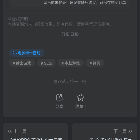
您当前未登录！建议登陆后购买，可保存购买订单
©
版权声明
本站资源均来自网络收集，如有侵权，请联系管理员删除。
THE END
电脑绅士游戏
# 绅士游戏
# SLG
# 电脑游戏
# 经营
喜欢就支持一下吧
分享
收藏
7
上一篇
下一篇
【爆款RPG/汉化】少女异闻
[SLG/汉化]艾登的复仇