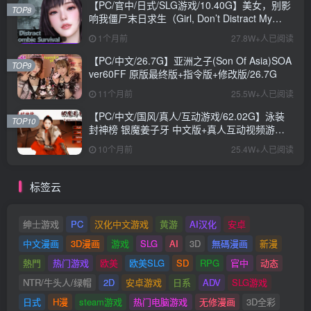
【PC/官中/日式/SLG游戏/10.40G】美女，别影
TOP8
响我僵尸末日求生（Girl, Don’t Distract My
Zombie Survival）官中步兵版+日式SLG游戏
1个月前
27.8W+人已阅读
+10.40G
【PC/中文/26.7G】亚洲之子(Son Of Asia)SOA
TOP9
ver60FF 原版最终版+指令版+修改版/26.7G
11个月前
25.5W+人已阅读
【PC/中文/国风/真人/互动游戏/62.02G】泳装
TOP10
封神榜 银魔姜子牙 中文版+真人互动视频游戏
+62.02G
10个月前
25.4W+人已阅读
标签云
绅士游戏
PC
汉化中文游戏
黄游
AI汉化
安卓
中文漫画
3D漫画
游戏
SLG
AI
3D
無碼漫画
新漫
熱門
热门游戏
欧美
欧美SLG
SD
RPG
官中
动态
NTR/牛头人/绿帽
2D
安卓游戏
日系
ADV
SLG游戏
日式
H漫
steam游戏
热门电脑游戏
无修漫画
3D全彩