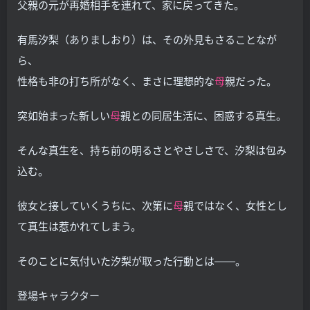
父親の元が再婚相手を連れて、家に戻ってきた。
有馬汐梨（ありましおり）は、その外見もさることなが
ら、
性格も非の打ち所がなく、まさに理想的な
母
親だった。
突如始まった新しい
母
親との同居生活に、困惑する真生。
そんな真生を、持ち前の明るさとやさしさで、汐梨は包み
込む。
彼女と接していくうちに、次第に
母
親ではなく、女性とし
て真生は惹かれてしまう。
そのことに気付いた汐梨が取った行動とは――。
登場キャラクター