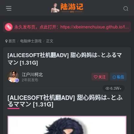
永久发布页，点此打开：https://xibeimenchuixue.github.io/fabuye/
新增高速下载链接，秒下！
永久发布页，点此打开：https://xibeimenchuixue.github.io/fabuye/
新增高速下载链接，秒下！
首页
电脑绅士游戏
正文
[ALICESOFT社机翻ADV] 甜心妈妈は~とふるマ
マン [1.31G]
江户川柯北
关注
私信
2年前发布
6.3W+
[ALICESOFT社机翻ADV] 甜心妈妈は~とふ
るママン [1.31G]