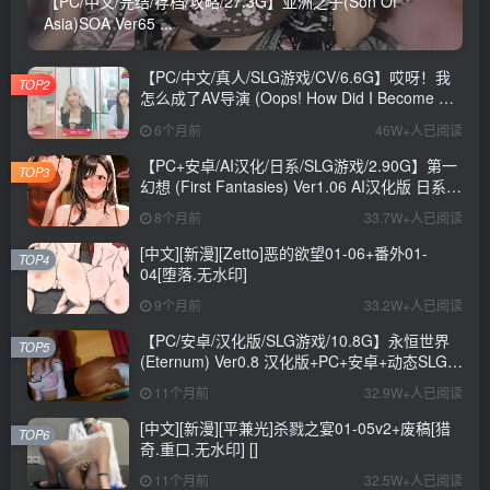
【PC/中文/完结/存档/攻略/27.3G】亚洲之子(Son Of
Asia)SOA Ver65 ...
【PC/中文/真人/SLG游戏/CV/6.6G】哎呀！我
TOP2
怎么成了AV导演 (Oops! How Did I Become An
AV Director?) Ver0.1.1 中文版+真人SLG游戏
6个月前
46W+人已阅读
+CV+6.6G
【PC+安卓/AI汉化/日系/SLG游戏/2.90G】第一
TOP3
幻想 (First Fantasies) Ver1.06 AI汉化版 日系
SLG游戏+2.90G
8个月前
33.7W+人已阅读
[中文][新漫][Zetto]恶的欲望01-06+番外01-
TOP4
04[堕落.无水印]
9个月前
33.2W+人已阅读
【PC/安卓/汉化版/SLG游戏/10.8G】永恒世界
TOP5
(Eternum) Ver0.8 汉化版+PC+安卓+动态SLG游
戏+10.8G
11个月前
32.9W+人已阅读
[中文][新漫][平兼光]杀戮之宴01-05v2+废稿[猎
TOP6
奇.重口.无水印] []
11个月前
32.5W+人已阅读