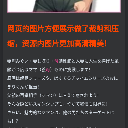
网页的图片方便展示做了裁剪和压
缩，资源内图片更加高清精美！
妻啊みぐい・妻しぼり・
母
娘乱館と人妻に人生を捧げた風
麟が今度はママ（義
母
）ものに挑戦します！
原画は超昂シリーズや、ぱすてるチャイムシリーズのおに
ぎりくんが担当！
父親の再婚相手（ママン）に甘えて癒されよう！
そんな際どいスキンシップも、やがて我慢も限界に！
さらに、魅力的なママンは、他の男たちのターゲットに
も！？