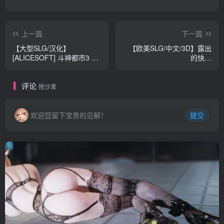
上一篇
下一篇
【大型SLG/汉化】
【欧美SLG/中文/3D】露出
[ALICESOFT] 斗神都市3 精
的快乐
翻汉化步兵版+存档【新汉
TamaraExposedTheBeginning
化/全CV/3.3G】
1.0【PC+安卓/2G】
评论
抢沙发
欢迎您留下宝贵的见解！
提交