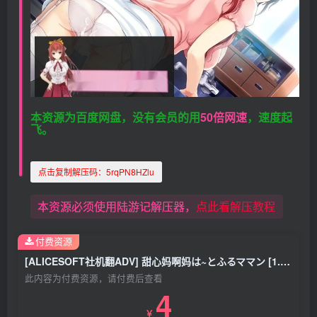
本资源为百度网盘，没有会员的用
50倍网速
，速度起
飞。
点击复制解压码：
5rqPN8HZlu
本资源必须使用陆游记解压器，
点此看解压教程
付费资源
[ALICESOFT社机翻ADV] 甜心妈啊妈は~とふるママン [1.31G]
此内容为付费资源，请付费后查看
4
￥