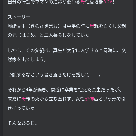
自分の行動でママンの運命が変わる
母
性愛堪能
ADV
！
ストーリー
城崎真生（きのさきまお）は中学の時に
母
親を亡くし父親
の元（はじめ）と二人暮らしをしていた。
しかし、その父親は、真生が大学に入学すると同時に、突
然家を出てしまう。
心配するなという書き置きだけを残して――。
それから4年が過ぎ、間近に卒業を控えた真生だったが、
未だに
母
親の死から立ち直れず、女性
恐怖
症という形で引
き摺っていた。
そんなある日。