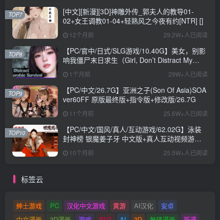
[中文][新漫][3D]神雕外传_郭夫人的教导01-
TOP7
02+女王调教01-04+轻熟风之今夜有约[NTR] []
12个月前
29.2W+人已阅读
【PC/官中/日式/SLG游戏/10.40G】美女，别影
TOP8
响我僵尸末日求生（Girl, Don’t Distract My
Zombie Survival）官中步兵版+日式SLG游戏
1个月前
29W+人已阅读
+10.40G
【PC/中文/26.7G】亚洲之子(Son Of Asia)SOA
TOP9
ver60FF 原版最终版+指令版+修改版/26.7G
11个月前
25.6W+人已阅读
【PC/中文/国风/真人/互动游戏/62.02G】泳装
TOP10
封神榜 银魔姜子牙 中文版+真人互动视频游戏
+62.02G
10个月前
25.5W+人已阅读
标签云
绅士游戏
PC
汉化中文游戏
黄游
AI汉化
安卓
中文漫画
3D漫画
游戏
SLG
AI
3D
無碼漫画
新漫