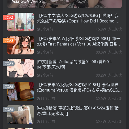
Asia)SOA Ver65 ...
【PC/中文/真人/SLG游戏/CV/6.6G】哎呀！我
TOP2
怎么成了AV导演 (Oops! How Did I Become An
AV Director?) Ver0.1.1 中文版+真人SLG游戏
6个月前
45.8W+人已阅读
+CV+6.6G
【PC+安卓/AI汉化/日系/SLG游戏/2.90G】第一
TOP3
幻想 (First Fantasies) Ver1.06 AI汉化版 日系
SLG游戏+2.90G
8个月前
33.6W+人已阅读
[中文][新漫][Zetto]恶的欲望01-06+番外01-
TOP4
04[堕落.无水印]
9个月前
33.2W+人已阅读
【PC/安卓/汉化版/SLG游戏/10.8G】永恒世界
TOP5
(Eternum) Ver0.8 汉化版+PC+安卓+动态SLG游
戏+10.8G
11个月前
32.9W+人已阅读
[中文][新漫][平兼光]杀戮之宴01-05v2+废稿[猎
TOP6
奇.重口.无水印] []
11个月前
32.4W+人已阅读