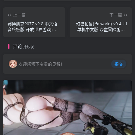
上一篇
下一篇
赛博朋克2077 v2.2 中文语
幻兽帕鲁(Palworld) v0.4.11
音终极版 开放世界游戏+特
单机中文版 沙盒冒险游戏&
典+修改器+礼包 100G
大更新 30G
评论
抢沙发
欢迎您留下宝贵的见解！
提交