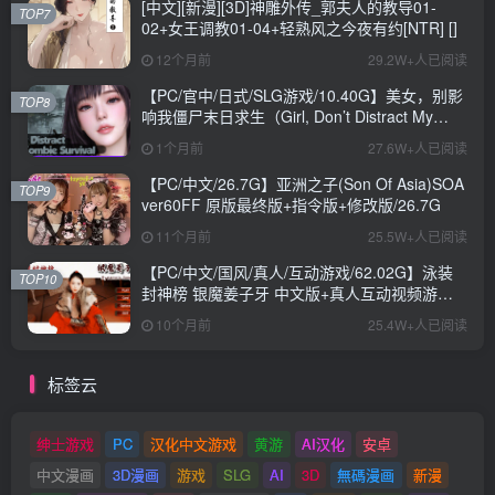
[中文][新漫][3D]神雕外传_郭夫人的教导01-
TOP7
02+女王调教01-04+轻熟风之今夜有约[NTR] []
12个月前
29.2W+人已阅读
【PC/官中/日式/SLG游戏/10.40G】美女，别影
TOP8
响我僵尸末日求生（Girl, Don’t Distract My
Zombie Survival）官中步兵版+日式SLG游戏
1个月前
27.6W+人已阅读
+10.40G
【PC/中文/26.7G】亚洲之子(Son Of Asia)SOA
TOP9
ver60FF 原版最终版+指令版+修改版/26.7G
11个月前
25.5W+人已阅读
【PC/中文/国风/真人/互动游戏/62.02G】泳装
TOP10
封神榜 银魔姜子牙 中文版+真人互动视频游戏
+62.02G
10个月前
25.4W+人已阅读
标签云
绅士游戏
PC
汉化中文游戏
黄游
AI汉化
安卓
中文漫画
3D漫画
游戏
SLG
AI
3D
無碼漫画
新漫