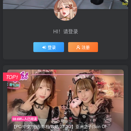
HI！请登录
登录
注册
TOP1
59.6W+人已阅读
【PC/中文/完结/存档/攻略/27.3G】亚洲之子(Son Of