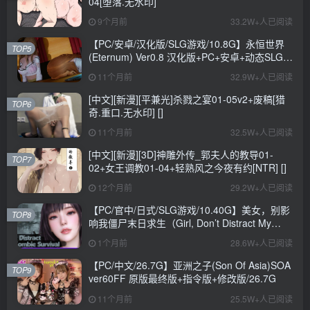
04[堕落.无水印]
9个月前
33.2W+人已阅读
【PC/安卓/汉化版/SLG游戏/10.8G】永恒世界
TOP5
(Eternum) Ver0.8 汉化版+PC+安卓+动态SLG游
戏+10.8G
11个月前
32.9W+人已阅读
[中文][新漫][平兼光]杀戮之宴01-05v2+废稿[猎
TOP6
奇.重口.无水印] []
11个月前
32.5W+人已阅读
[中文][新漫][3D]神雕外传_郭夫人的教导01-
TOP7
02+女王调教01-04+轻熟风之今夜有约[NTR] []
12个月前
29.2W+人已阅读
【PC/官中/日式/SLG游戏/10.40G】美女，别影
TOP8
响我僵尸末日求生（Girl, Don’t Distract My
Zombie Survival）官中步兵版+日式SLG游戏
1个月前
28.6W+人已阅读
+10.40G
【PC/中文/26.7G】亚洲之子(Son Of Asia)SOA
TOP9
ver60FF 原版最终版+指令版+修改版/26.7G
11个月前
25.5W+人已阅读