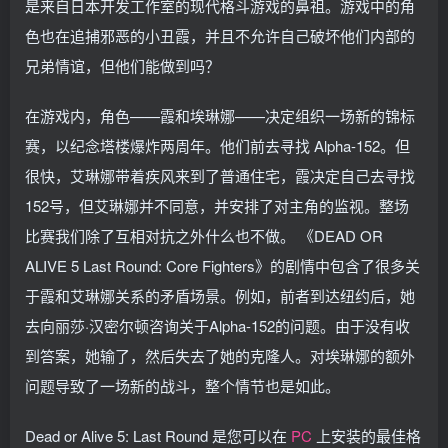
是来自日本开发工作室的现代格斗游戏的鼻祖。游戏中的角
色也在追捕邪恶的小丑霞，并且不允许自己破坏他们内部的
兄弟情谊，但他们能做到吗？
在游戏内，角色——霞和埃琳娜——决定组织一场新的锦标
赛，以纪念塔楼爆炸两周年。他们前去寻找 Alpha-152。但
很快，艾琳娜带着疾风来到了普通住宅，霞决定自己去寻找
152号，但艾琳娜并不同意，并安排了对主角的监视。整场
比赛我们除了互相对抗之外什么也不做。 《DEAD OR
ALIVE 5 Last Round: Core Fighters》的剧情中包含了很多关
于霞和艾琳娜关系的矛盾场景。例如，前者到达纽约后，她
去向丽莎·汉密尔顿咨询关于Alpha-152的问题。由于没有收
到答案，她输了，然后失去了她的克隆人。对埃琳娜的额外
问题导致了一场新的战斗，整个情节也是如此。
Dead or Alive 5: Last Round 是您可以在
PC
上安装的最佳格