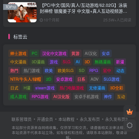
【PC/中文/国风/真人/互动游戏/62.02G】泳装
TOP10
封神榜 银魔姜子牙 中文版+真人互动视频游戏
+62.02G
10个月前
25.5W+人已阅读
标签云
绅士游戏
PC
汉化中文游戏
黄游
AI汉化
安卓
中文漫画
3D漫画
游戏
SLG
AI
3D
無碼漫画
新漫
熱門
热门游戏
欧美
欧美SLG
SD
RPG
官中
动态
NTR/牛头人/绿帽
2D
安卓游戏
日系
ADV
SLG游戏
日式
H漫
steam游戏
热门电脑游戏
无修漫画
3D全彩
成人游戏
RPG游戏
AI汉化版
安卓手机游戏
神作
互动
联系管理员
开通会员
本站教程
永久发布页
永久发布页2
本站部分资源来自网络收集，仅供学习和交流，请遵循相关法律法规。
本站资源不代表本站立场，如有侵权和违规，请联系本站删除，敬请谅
解。