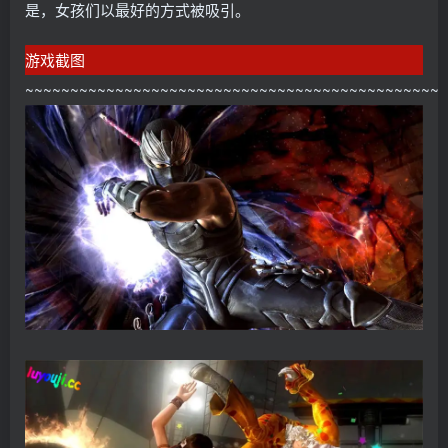
是，女孩们以最好的方式被吸引。
游戏截图
~~~~~~~~~~~~~~~~~~~~~~~~~~~~~~~~~~~~~~~~~~~~~~~