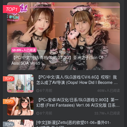
TOP1
59.8W+人已阅读
【PC/中文/完结/存档/攻略/27.3G】亚洲之子(Son Of
Asia)SOA Ver65 ...
【PC/中文/真人/SLG游戏/CV/6.6G】哎呀！我
TOP2
怎么成了AV导演 (Oops! How Did I Become An
AV Director?) Ver0.1.1 中文版+真人SLG游戏
6个月前
46W+人已阅读
+CV+6.6G
【PC+安卓/AI汉化/日系/SLG游戏/2.90G】第一
TOP3
幻想 (First Fantasies) Ver1.06 AI汉化版 日系
SLG游戏+2.90G
8个月前
33.7W+人已阅读
[中文][新漫][Zetto]恶的欲望01-06+番外01-
TOP4