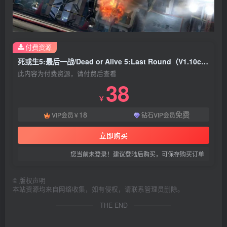
付费资源
死或生5:最后一战/Dead or Alive 5:Last Round（V1.10c+集成全DLCs+果体MOD+全服装全人物存档+游戏修改器）
此内容为付费资源，请付费后查看
38
￥
18
免费
VIP会员
钻石VIP会员
￥
立即购买
您当前未登录！建议登陆后购买，可保存购买订单
©
版权声明
本站资源均来自网络收集，如有侵权，请联系管理员删除。
THE END