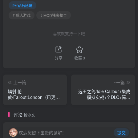
钻石秘境
# 成人游戏
# MOD独家整合
喜欢就支持一下吧
分享
收藏
3
上一篇
下一篇
辐射:伦
选王之剑/Idle Calibur (集成
敦/Fallout:London（已更新
模拟实战+全DLC+简单
至V1.02+集成中文MOD）
MOD+Build.7752844升级
档）
评论
抢沙发
欢迎您留下宝贵的见解！
提交