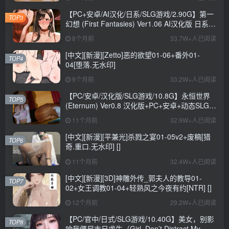
+CV+6.6G
【PC+安卓/AI汉化/日系/SLG游戏/2.90G】第一
TOP3
幻想 (First Fantasies) Ver1.06 AI汉化版 日系
SLG游戏+2.90G
8个月前
33.7W+人已阅读
[中文][新漫][Zetto]恶的欲望01-06+番外01-
TOP4
04[堕落.无水印]
9个月前
33.2W+人已阅读
【PC/安卓/汉化版/SLG游戏/10.8G】永恒世界
TOP5
(Eternum) Ver0.8 汉化版+PC+安卓+动态SLG游
戏+10.8G
11个月前
32.9W+人已阅读
[中文][新漫][平兼光]杀戮之宴01-05v2+废稿[猎
TOP6
奇.重口.无水印] []
11个月前
32.4W+人已阅读
[中文][新漫][3D]神雕外传_郭夫人的教导01-
TOP7
02+女王调教01-04+轻熟风之今夜有约[NTR] []
12个月前
29.2W+人已阅读
【PC/官中/日式/SLG游戏/10.40G】美女，别影
TOP8
响我僵尸末日求生（Girl, Don’t Distract My