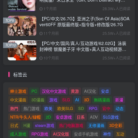
Zombie Survival）官中步兵版+日式SLG游戏
1个月前
28.3W+人已阅读
+10.40G
【PC/中文/26.7G】亚洲之子(Son Of Asia)SOA
TOP9
ver60FF 原版最终版+指令版+修改版/26.7G
11个月前
25.5W+人已阅读
【PC/中文/国风/真人/互动游戏/62.02G】泳装
TOP10
封神榜 银魔姜子牙 中文版+真人互动视频游戏
+62.02G
10个月前
25.5W+人已阅读
标签云
绅士游戏
PC
汉化中文游戏
黄游
AI汉化
安卓
中文漫画
3D漫画
游戏
SLG
AI
3D
無碼漫画
新漫
熱門
热门游戏
欧美
欧美SLG
SD
RPG
官中
动态
NTR/牛头人/绿帽
2D
安卓游戏
日系
ADV
SLG游戏
日式
H漫
steam游戏
热门电脑游戏
无修漫画
3D全彩
成人游戏
RPG游戏
AI汉化版
安卓手机游戏
神作
互动