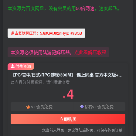
本资源为百度网盘，没有会员的用
50倍网速
，速度起飞。
点击复制解压码：
5JptQAIJ82nHyjDR9BQB
本资源必须使用陆游记解压器，
点此看解压教程
付费资源
【PC/官中/日式/RPG游戏/300M】 课上同桌 官方中文版+日式RPG游戏+300M
此内容为付费资源，请付费后查看
4
￥
免费
免费
VIP会员
钻石VIP会员
立即购买
您当前未登录！建议登陆后购买，可保存购买订单