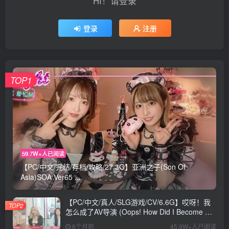
HI！请登录
登录
注册
TOP1
59.7W+人已阅读
【PC/中文/完结/存档/攻略/27.3G】亚洲之子(Son Of
Asia)SOA Ver65 ...
【PC/中文/真人/SLG游戏/CV/6.6G】哎呀！我
TOP2
怎么成了AV导演 (Oops! How Did I Become An
AV Director?) Ver0.1.1 中文版+真人SLG游戏
6个月前
45.9W+人已阅读