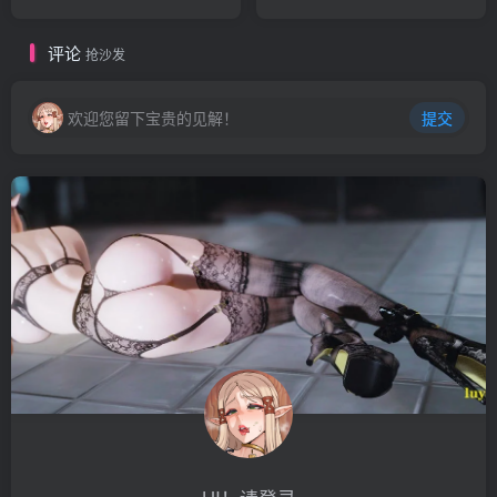
达尔吉亚的谜团～ （不思議
纪 （王都帝国もぎ戦記）
なダンジョン） Ver1.0 AI汉
Ver1.10 机翻汉化版
评论
化版+日式RPG游戏+1.60G
+DLC+全CG存档+日式SLG
抢沙发
游戏+1.20G
欢迎您留下宝贵的见解！
提交