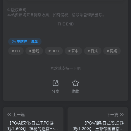
©
版权声明
本站资源均来自网络收集，如有侵权，请联系管理员删除。
THE END
电脑绅士游戏
# PC
# 游戏
# RPG
# 官中
# 日式
# 同桌
喜欢就支持一下吧
分享
收藏
上一篇
下一篇
【PC/AI汉化/日式/RPG游
【PC/机翻/日式/SLG游
戏/1.60G】 神秘的迷宫～隆
戏/1.20G】 王都帝国君临战