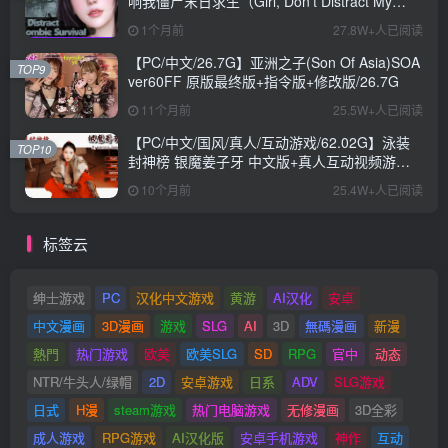
响我僵尸末日求生（Girl, Don’t Distract My
Zombie Survival）官中步兵版+日式SLG游戏
1个月前
27.8W+人已阅读
+10.40G
【PC/中文/26.7G】亚洲之子(Son Of Asia)SOA
TOP9
ver60FF 原版最终版+指令版+修改版/26.7G
11个月前
25.5W+人已阅读
【PC/中文/国风/真人/互动游戏/62.02G】泳装
TOP10
封神榜 银魔姜子牙 中文版+真人互动视频游戏
+62.02G
10个月前
25.4W+人已阅读
标签云
绅士游戏
PC
汉化中文游戏
黄游
AI汉化
安卓
中文漫画
3D漫画
游戏
SLG
AI
3D
無碼漫画
新漫
熱門
热门游戏
欧美
欧美SLG
SD
RPG
官中
动态
NTR/牛头人/绿帽
2D
安卓游戏
日系
ADV
SLG游戏
日式
H漫
steam游戏
热门电脑游戏
无修漫画
3D全彩
成人游戏
RPG游戏
AI汉化版
安卓手机游戏
神作
互动