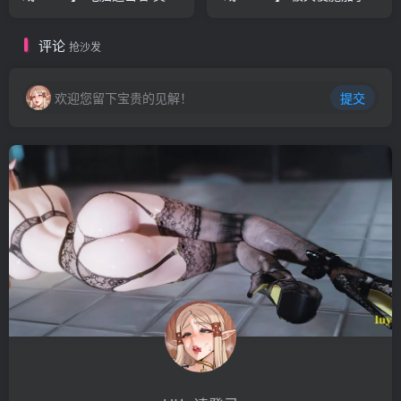
（電脳追撃者 ミサト） 正式
咒（天使に呪いをかけられ
版+爆款ACT游戏+170M
て）AI汉化版+探索RPG游戏
评论
+1.70G
抢沙发
欢迎您留下宝贵的见解！
提交