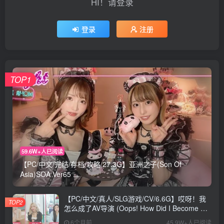
HI！请登录
登录
注册
TOP1
59.6W+人已阅读
【PC/中文/完结/存档/攻略/27.3G】亚洲之子(Son Of
Asia)SOA Ver65 ...
【PC/中文/真人/SLG游戏/CV/6.6G】哎呀！我
TOP2
怎么成了AV导演 (Oops! How Did I Become An
AV Director?) Ver0.1.1 中文版+真人SLG游戏
6个月前
45.9W+人已阅读