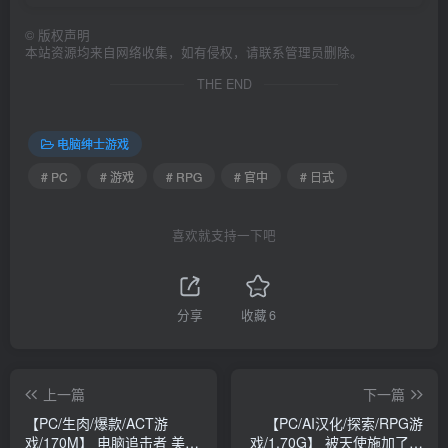
©
版权声明
本站资源均来自网络收集，如有侵权，请联系管理员删除。
THE END
电脑绅士游戏
# PC
# 游戏
# RPG
# 官中
# 日式
喜欢就支持一下吧
分享
收藏
6
上一篇
下一篇
【PC/生肉/爆款/ACT游
【PC/AI汉化/探索/RPG游
戏/170M】 电脑追击者 美里
戏/1.70G】 被天使施加了诅