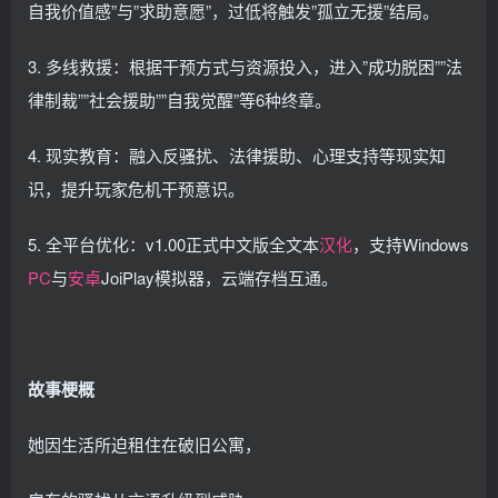
自我价值感”与”求助意愿”，过低将触发”孤立无援”结局。
3. 多线救援：根据干预方式与资源投入，进入”成功脱困””法
律制裁””社会援助””自我觉醒”等6种终章。
4. 现实教育：融入反骚扰、法律援助、心理支持等现实知
识，提升玩家危机干预意识。
5. 全平台优化：v1.00正式中文版全文本
汉化
，支持Windows
PC
与
安卓
JoiPlay模拟器，云端存档互通。
故事梗概
她因生活所迫租住在破旧公寓，