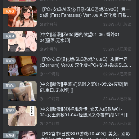
+CV+6.6G
【PC+安卓/AI汉化/日系/SLG游戏/2.90G】第一
TOP3
幻想 (First Fantasies) Ver1.06 AI汉化版 日系
SLG游戏+2.90G
8个月前
33.6W+人已阅读
[中文][新漫][Zetto]恶的欲望01-06+番外01-
TOP4
04[堕落.无水印]
9个月前
33.2W+人已阅读
【PC/安卓/汉化版/SLG游戏/10.8G】永恒世界
TOP5
(Eternum) Ver0.8 汉化版+PC+安卓+动态SLG游
戏+10.8G
11个月前
32.9W+人已阅读
[中文][新漫][平兼光]杀戮之宴01-05v2+废稿[猎
TOP6
奇.重口.无水印] []
11个月前
32.4W+人已阅读
[中文][新漫][3D]神雕外传_郭夫人的教导01-
TOP7
02+女王调教01-04+轻熟风之今夜有约[NTR] []
12个月前
29.2W+人已阅读
【PC/官中/日式/SLG游戏/10.40G】美女，别影
TOP8