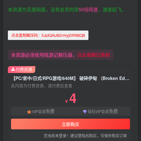
本资源为百度网盘，没有会员的用
50倍网速
，速度起飞。
点击复制解压码：
5JptQAIJ82nHyjDR9BQB
本资源必须使用陆游记解压器，
点此看解压教程
付费资源
【PC/官中/日式/RPG游戏/640M】 破碎伊甸 （Broken Eden） Ver0.11 官中步兵版+日式RPG游戏+640M
此内容为付费资源，请付费后查看
4
￥
免费
免费
VIP会员
钻石VIP会员
立即购买
您当前未登录！建议登陆后购买，可保存购买订单