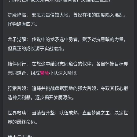
梦魇降临： 邪恶力量侵蚀大地，曾经祥和的国度陷入混乱，
怪物肆虐四方。
龙矛觉醒： 传说中的龙矛选中勇者，赋予对抗黑暗的力量，
但真正的成长源于实战磨练。
结伴同行： 在旅途中结识志同道合的伙伴，各自怀揣目标却
志同道合，组成
冒险
小队深入险境。
狩猎首领： 追踪并挑战盘踞要地的强大首领，夺取其核心锻
造神兵利器，逐步揭开梦魇源头。
世界救赎： 当装备齐整、队伍成熟，直面梦魇之主，决定世
界的最终命运。
版本与支持：