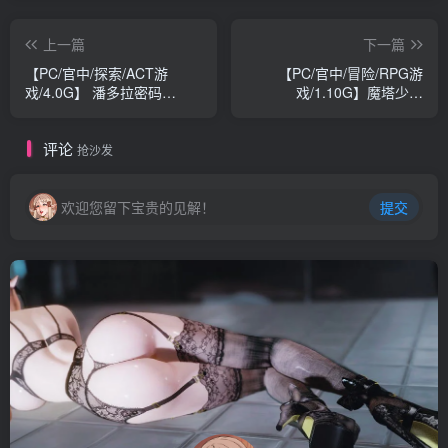
上一篇
下一篇
【PC/官中/探索/ACT游
【PC/官中/冒险/RPG游
戏/4.0G】 潘多拉密码
戏/1.10G】魔塔少女
（CODE: PANDORA ）
（Magic Tower &
Build.11056549 官中版+全
Maidens） Ver1.0.2.5 官中
评论
DLC+日式ACT游戏+4.0G
版+DLC+国语+冒险RPG游
抢沙发
戏+1.10G
欢迎您留下宝贵的见解！
提交