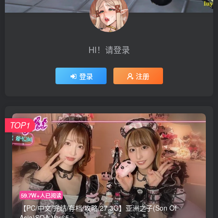
HI！请登录
登录
注册
TOP1
59.7W+人已阅读
【PC/中文/完结/存档/攻略/27.3G】亚洲之子(Son Of
Asia)SOA Ver65 ...