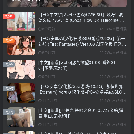
【PC/中文/真人/SLG游戏/CV/6.6G】哎呀！我
TOP2
怎么成了AV导演 (Oops! How Did I Become An
AV Director?) Ver0.1.1 中文版+真人SLG游戏
6个月前
45.9W+人已阅读
+CV+6.6G
【PC+安卓/AI汉化/日系/SLG游戏/2.90G】第一
TOP3
幻想 (First Fantasies) Ver1.06 AI汉化版 日系
SLG游戏+2.90G
8个月前
33.7W+人已阅读
[中文][新漫][Zetto]恶的欲望01-06+番外01-
TOP4
04[堕落.无水印]
9个月前
33.2W+人已阅读
【PC/安卓/汉化版/SLG游戏/10.8G】永恒世界
TOP5
(Eternum) Ver0.8 汉化版+PC+安卓+动态SLG游
戏+10.8G
11个月前
32.9W+人已阅读
[中文][新漫][平兼光]杀戮之宴01-05v2+废稿[猎
TOP6
奇.重口.无水印] []
11个月前
32.4W+人已阅读