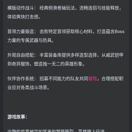
横版动作战斗： 经典侧滑卷轴玩法，流畅连招与技能释放，
体验爽快打击感。
首领力量锻造： 击败特定首领获取核心材料，打造蕴含Boss
力量的专属武器与防具。
外观自由搭配： 丰富装备库提供多样造型选择，从威武铠甲
到奇异服饰，塑造独一无二的英雄形象。
伙伴协作系统： 招募不同能力的队友共同
冒险
，合理搭配职
业应对各类战斗场景。
游戏故事：
宁静的世界被突如其来的梦魇撕裂，英雄踏上征途。