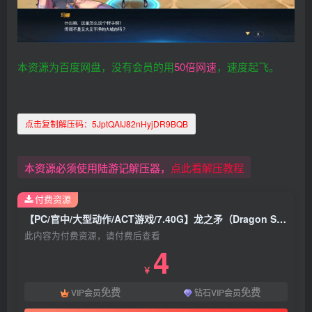
本资源为百度网盘，没有会员的用
50倍网速
，速度起飞。
点击复制解压码：
5JptQAIJ82nHyjDR9BQB
本资源必须使用陆游记解压器，
点此看解压教程
付费资源
【PC/官中/大型动作/ACT游戏/7.40G】龙之矛（Dragon Spear）Ver1.014.5 Hotfix 官中版 豪华国际版+加强绅士邪恶MOD版+全角色DLC+动作ACT游戏+7.40G
此内容为付费资源，请付费后查看
4
￥
免费
免费
VIP会员
钻石VIP会员