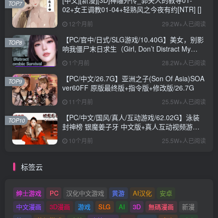
[中文][新漫][3D]神雕外传_郭夫人的教导01-
TOP7
02+女王调教01-04+轻熟风之今夜有约[NTR] []
12个月前
29.2W+人已阅读
【PC/官中/日式/SLG游戏/10.40G】美女，别影
TOP8
响我僵尸末日求生（Girl, Don’t Distract My
Zombie Survival）官中步兵版+日式SLG游戏
1个月前
28.2W+人已阅读
+10.40G
【PC/中文/26.7G】亚洲之子(Son Of Asia)SOA
TOP9
ver60FF 原版最终版+指令版+修改版/26.7G
11个月前
25.5W+人已阅读
【PC/中文/国风/真人/互动游戏/62.02G】泳装
TOP10
封神榜 银魔姜子牙 中文版+真人互动视频游戏
+62.02G
10个月前
25.5W+人已阅读
标签云
绅士游戏
PC
汉化中文游戏
黄游
AI汉化
安卓
中文漫画
3D漫画
游戏
SLG
AI
3D
無碼漫画
新漫