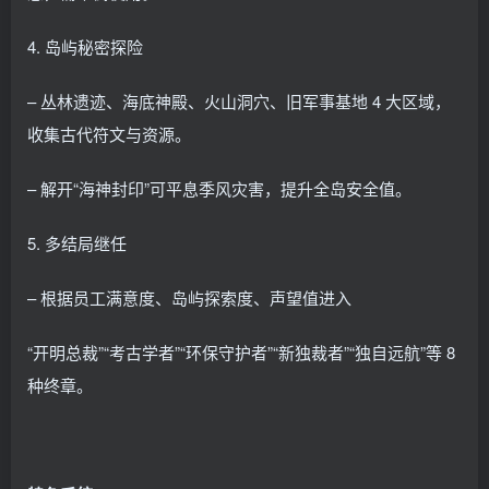
4. 岛屿秘密探险
– 丛林遗迹、海底神殿、火山洞穴、旧军事基地 4 大区域，
收集古代符文与资源。
– 解开“海神封印”可平息季风灾害，提升全岛安全值。
5. 多结局继任
– 根据员工满意度、岛屿探索度、声望值进入
“开明总裁”“考古学者”“环保守护者”“新独裁者”“独自远航”等 8
种终章。