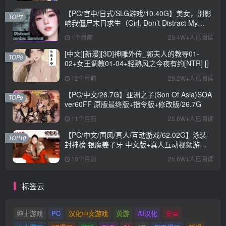
【PC/官中/日式/SLG游戏/10.40G】美女，别影
TOP7
响我僵尸末日求生（Girl, Don’t Distract My
Zombie Survival）官中步兵版+日式SLG游戏
1个月前
29.4W+人已阅读
+10.40G
[中文][新漫][3D]神雕外传_郭夫人的教导01-
TOP8
02+女王调教01-04+轻熟风之今夜有约[NTR] []
12个月前
29.2W+人已阅读
【PC/中文/26.7G】亚洲之子(Son Of Asia)SOA
TOP9
ver60FF 原版最终版+指令版+修改版/26.7G
11个月前
25.6W+人已阅读
【PC/中文/国风/真人/互动游戏/62.02G】泳装
TOP10
封神榜 银魔姜子牙 中文版+真人互动视频游戏
+62.02G
10个月前
25.6W+人已阅读
标签云
绅士游戏
PC
汉化中文游戏
黄游
AI汉化
安卓