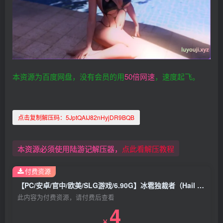
本资源为百度网盘，没有会员的用
50倍网速
，速度起飞。
点击复制解压码：
5JptQAIJ82nHyjDR9BQB
本资源必须使用陆游记解压器，
点此看解压教程
付费资源
【PC/安卓/官中/欧美/SLG游戏/6.90G】冰雹独裁者（Hail Dicktator） Ver0.88.1 官中版+PC+安卓+欧美SLG游戏+6.90G
此内容为付费资源，请付费后查看
4
￥