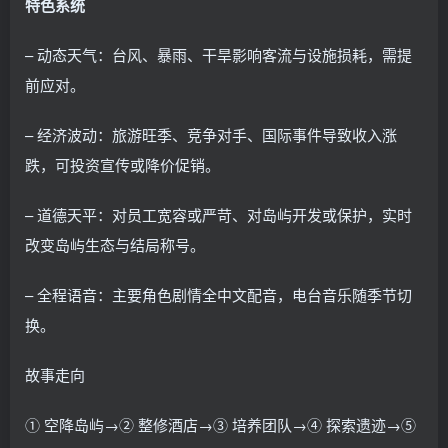
特色系统
– 动态天气：台风、暴雨、干旱影响客流与设施损耗，需提
前应对。
– 经济波动：旅游旺季、竞争对手、国际事件导致收入涨
跌，可投资宣传或降价促销。
– 道德天平：对员工宽容或严苛、对岛屿开发或保护，实时
改变岛屿生态与结局称号。
– 全程语音：主要角色剧情全中文配音，电台音乐随季节切
换。
故事走向
① 空降岛屿→② 整修酒店→③ 培养团队→④ 探索遗迹→⑤