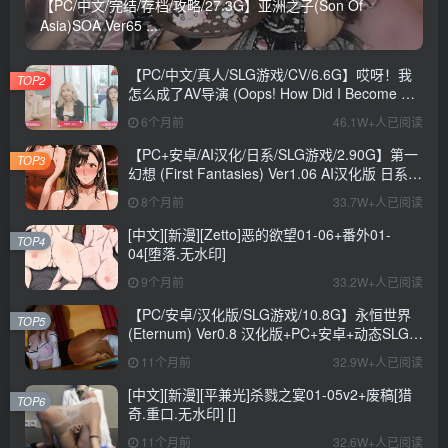
【PC/中文/完结/存档/攻略/27.3G】亚洲之子(Son Of
Asia)SOA Ver65 ...
【PC/中文/真人/SLG游戏/CV/6.6G】哎呀！我
TOP2
怎么成了AV导演 (Oops! How Did I Become An
AV Director?) Ver0.1.1 中文版+真人SLG游戏
6个月前
46.1W+人已阅读
+CV+6.6G
【PC+安卓/AI汉化/日系/SLG游戏/2.90G】第一
TOP3
幻想 (First Fantasies) Ver1.06 AI汉化版 日系
SLG游戏+2.90G
8个月前
33.7W+人已阅读
[中文][新漫][Zetto]恶的欲望01-06+番外01-
TOP4
04[堕落.无水印]
9个月前
33.2W+人已阅读
【PC/安卓/汉化版/SLG游戏/10.8G】永恒世界
TOP5
(Eternum) Ver0.8 汉化版+PC+安卓+动态SLG游
戏+10.8G
11个月前
32.9W+人已阅读
[中文][新漫][平兼光]杀戮之宴01-05v2+废稿[猎
TOP6
奇.重口.无水印] []
11个月前
32.6W+人已阅读