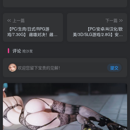
上一篇
下一篇
【PC/生肉/日式/RPG游
【PC/安卓/AI汉化/欧
戏/7.30G】 雌雄对决！雌雄
美/3D/SLG游戏/2.8G】安妮
同体（雌雄を決せ!アンドロ
塔的实习 (Anita's
ギュノス）Ver1.27 生肉版
Internship) Ver0.52 AI汉化
评论
+存档+日式RPG游戏+7.30G
版+PC+安卓+欧美3DSLG游
抢沙发
戏+2.8G
欢迎您留下宝贵的见解！
提交