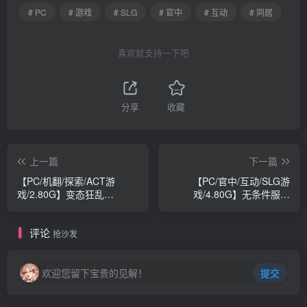
# PC
# 游戏
# SLG
# 官中
# 互动
# 同居
喜欢就支持一下吧
分享
收藏
上一篇
下一篇
【PC/机翻/探索/ACT游
【PC/官中/互动/SLG游
戏/2.80G】变态狂乱
戏/4.80G】无条件服从
（Hentai Mayhem）Ver0.1
（Bow Down & Eyes up）
机翻汉化步兵版+探索ACT游
Ver1.01 官方中文步兵版+互
评论
戏+2.80G
动SLG游戏+4.80G
抢沙发
欢迎您留下宝贵的见解！
提交