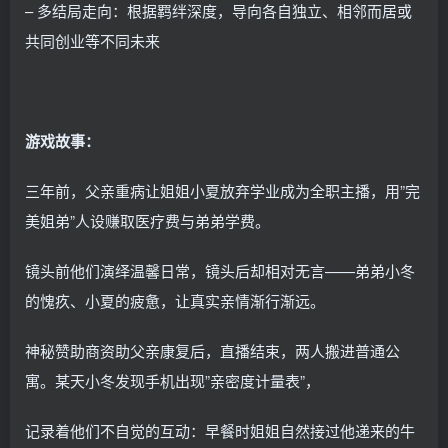
– 多结局走向：根据羁绊深度，导向各自独立、相邻而居或
共同创业等不同未来
游戏故事：
三年前，父亲重病让姐姐小夏放弃学业成为全职主播，用”完
美姐弟”人设赚取医疗费与弟弟学费。
镜头前他们演绎温馨日常，镜头后却相对无言——弟弟小冬
的愧疚、小夏的疲惫，让真实亲情渐行渐远。
神秘赞助商资助父亲康复后，直播结束，两人搬进普通公
寓。某天小冬发现手机出现”亲密度计量表”，
记录着他们不自觉的互动：早餐时姐姐自然接过他递来的牛