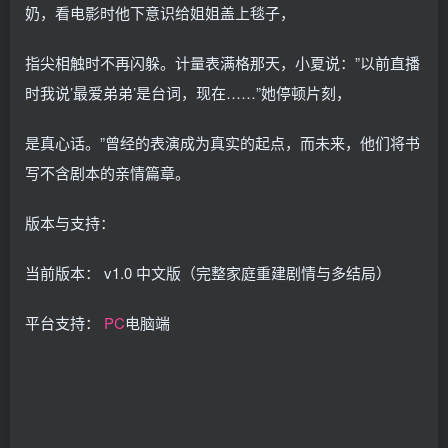
奶，看电影时他下意识给姐姐盖上毯子，
指尖相触时不再闪躲。计量表满格那天，小夏说：”以前直播
时我说’最爱弟弟’是台词，现在……”她停顿片刻，
是真心话。”曾经的表演成为真实的起点，而未来，他们将书
写不含剧本的亲情篇章。
版本与支持：
当前版本： v1.0 中文版（完整家庭重建剧情与多结局）
平台支持：
PC
电脑端