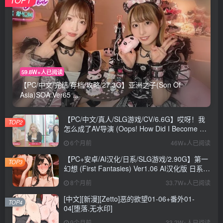
TOP1
59.8W+人已阅读
【PC/中文/完结/存档/攻略/27.3G】亚洲之子(Son Of
Asia)SOA Ver65 ...
【PC/中文/真人/SLG游戏/CV/6.6G】哎呀！我
TOP2
怎么成了AV导演 (Oops! How Did I Become An
AV Director?) Ver0.1.1 中文版+真人SLG游戏
6个月前
46W+人已阅读
+CV+6.6G
【PC+安卓/AI汉化/日系/SLG游戏/2.90G】第一
TOP3
幻想 (First Fantasies) Ver1.06 AI汉化版 日系
SLG游戏+2.90G
8个月前
33.7W+人已阅读
[中文][新漫][Zetto]恶的欲望01-06+番外01-
TOP4
04[堕落.无水印]
9个月前
33.2W+人已阅读