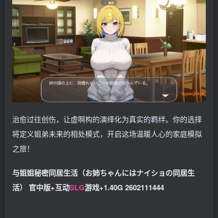
治愈过往创伤，让虚啊构的演绎化为真实的羁绊。你的选择
将定义姐弟未来的相处模式，开启这场温暖人心的家庭模拟
之旅！
与姐姐秘密同居生活（お姉ちゃんにはナイショの同居生
活） 官中版+互动
SLG
游戏+1.40G 2602111444