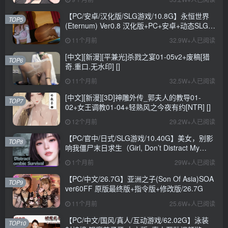
【PC/安卓/汉化版/SLG游戏/10.8G】永恒世界
TOP5
(Eternum) Ver0.8 汉化版+PC+安卓+动态SLG游
戏+10.8G
11个月前
32.9W+人已阅读
[中文][新漫][平兼光]杀戮之宴01-05v2+废稿[猎
TOP6
奇.重口.无水印] []
11个月前
32.5W+人已阅读
[中文][新漫][3D]神雕外传_郭夫人的教导01-
TOP7
02+女王调教01-04+轻熟风之今夜有约[NTR] []
12个月前
29.2W+人已阅读
【PC/官中/日式/SLG游戏/10.40G】美女，别影
TOP8
响我僵尸末日求生（Girl, Don’t Distract My
Zombie Survival）官中步兵版+日式SLG游戏
1个月前
29W+人已阅读
+10.40G
【PC/中文/26.7G】亚洲之子(Son Of Asia)SOA
TOP9
ver60FF 原版最终版+指令版+修改版/26.7G
11个月前
25.6W+人已阅读
【PC/中文/国风/真人/互动游戏/62.02G】泳装
TOP10