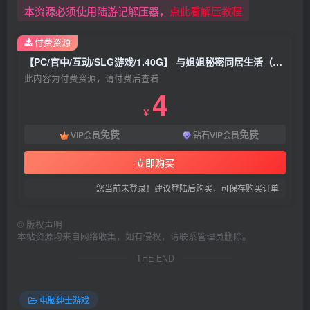
本资源必须使用陆游记解压器，
点此看解压教程
付费资源
【PC/官中/互动/SLG游戏/1.40G】 与姐姐秘密同居生活（お姉ちゃんにはナイショの同居生活） 官中版+互动SLG游戏+1.40G
此内容为付费资源，请付费后查看
4
￥
免费
免费
VIP会员
钻石VIP会员
立即购买
您当前未登录！建议登陆后购买，可保存购买订单
©
版权声明
本站资源均来自网络收集，如有侵权，请联系管理员删除。
THE END
电脑绅士游戏