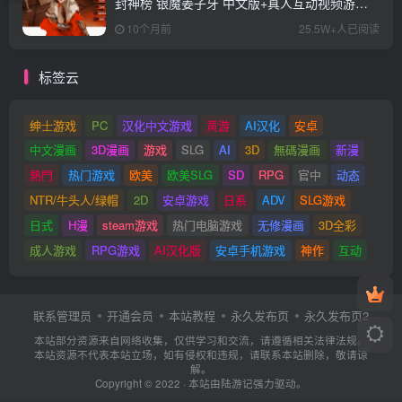
封神榜 银魔姜子牙 中文版+真人互动视频游戏
+62.02G
10个月前
25.5W+人已阅读
标签云
绅士游戏
PC
汉化中文游戏
黄游
AI汉化
安卓
中文漫画
3D漫画
游戏
SLG
AI
3D
無碼漫画
新漫
熱門
热门游戏
欧美
欧美SLG
SD
RPG
官中
动态
NTR/牛头人/绿帽
2D
安卓游戏
日系
ADV
SLG游戏
日式
H漫
steam游戏
热门电脑游戏
无修漫画
3D全彩
成人游戏
RPG游戏
AI汉化版
安卓手机游戏
神作
互动
联系管理员
开通会员
本站教程
永久发布页
永久发布页2
本站部分资源来自网络收集，仅供学习和交流，请遵循相关法律法规。
本站资源不代表本站立场，如有侵权和违规，请联系本站删除，敬请谅
解。
Copyright © 2022 · 本站由
陆游记
强力驱动。