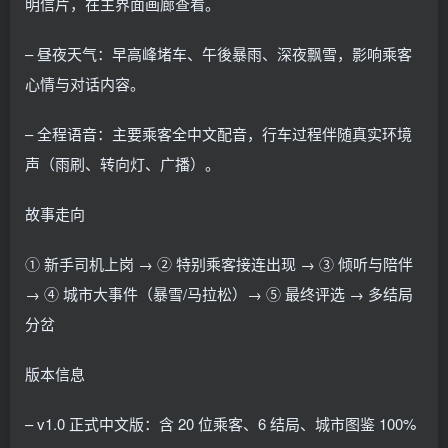
明信片，在主界面画廊查看。
– 昼夜天气：早高峰堵车、午後暴雨、深夜飘雪，影响乘客
心情与对话内容。
– 全程语音：主要乘客全中文配音，行车过程伴随真实环境
声（雨刷、转向灯、广播）。
故事走向
① 新手司机上岗 → ② 特别乘客接连出现 → ③ 倾听与陪伴
→ ④ 城市大事件（暴雪/马拉松）→ ⑤ 最终评选 → 多结局
分岔
版本信息
– v1.0 正式中文版：含 20 位乘客、6 结局、城市图鉴 100%