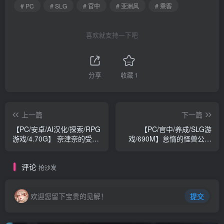
# PC
# SLG
# 官中
# 亚洲风
# 乘客
喜欢就支持一下吧
分享
收藏
1
上一篇
下一篇
【PC/安卓/AI汉化/探索/RPG
【PC/官中/养成/SLG游
游戏/4.70G】 奈津奈的受
戏/690M】怠惰的怪兽公主
骗⁉ （なずなの騙され⁉）
不想工作 Ver2.1 官中步兵版
内嵌AI汉化版+自带全回想
+存档+养成SLG游戏+690M
评论
+PC+安卓+探索RPG游戏
抢沙发
+4.70G
欢迎您留下宝贵的见解！
提交