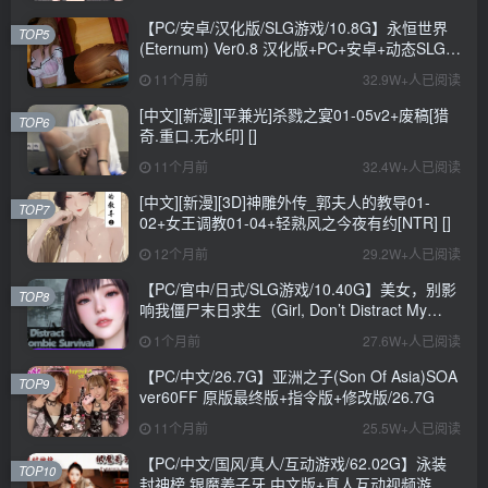
【PC/安卓/汉化版/SLG游戏/10.8G】永恒世界
TOP5
(Eternum) Ver0.8 汉化版+PC+安卓+动态SLG游
戏+10.8G
11个月前
32.9W+人已阅读
[中文][新漫][平兼光]杀戮之宴01-05v2+废稿[猎
TOP6
奇.重口.无水印] []
11个月前
32.4W+人已阅读
[中文][新漫][3D]神雕外传_郭夫人的教导01-
TOP7
02+女王调教01-04+轻熟风之今夜有约[NTR] []
12个月前
29.2W+人已阅读
【PC/官中/日式/SLG游戏/10.40G】美女，别影
TOP8
响我僵尸末日求生（Girl, Don’t Distract My
Zombie Survival）官中步兵版+日式SLG游戏
1个月前
27.6W+人已阅读
+10.40G
【PC/中文/26.7G】亚洲之子(Son Of Asia)SOA
TOP9
ver60FF 原版最终版+指令版+修改版/26.7G
11个月前
25.5W+人已阅读
【PC/中文/国风/真人/互动游戏/62.02G】泳装
TOP10
封神榜 银魔姜子牙 中文版+真人互动视频游戏