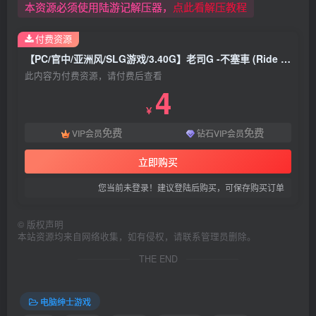
本资源必须使用陆游记解压器，
点此看解压教程
付费资源
【PC/官中/亚洲风/SLG游戏/3.40G】老司G -不塞車 (Ride Me, Taxi Driver) Ver2.11 官方中文步兵版+存档+亚洲风SLG游戏+3.40G
此内容为付费资源，请付费后查看
4
￥
免费
免费
VIP会员
钻石VIP会员
立即购买
您当前未登录！建议登陆后购买，可保存购买订单
©
版权声明
本站资源均来自网络收集，如有侵权，请联系管理员删除。
THE END
电脑绅士游戏