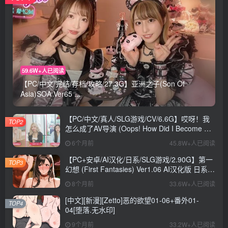
59.6W+人已阅读
【PC/中文/完结/存档/攻略/27.3G】亚洲之子(Son Of
Asia)SOA Ver65 ...
【PC/中文/真人/SLG游戏/CV/6.6G】哎呀！我
TOP2
怎么成了AV导演 (Oops! How Did I Become An
AV Director?) Ver0.1.1 中文版+真人SLG游戏
6个月前
45.8W+人已阅读
+CV+6.6G
【PC+安卓/AI汉化/日系/SLG游戏/2.90G】第一
TOP3
幻想 (First Fantasies) Ver1.06 AI汉化版 日系
SLG游戏+2.90G
8个月前
33.6W+人已阅读
[中文][新漫][Zetto]恶的欲望01-06+番外01-
TOP4
04[堕落.无水印]
9个月前
33.2W+人已阅读