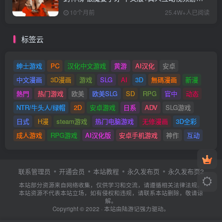
+62.02G
10个月前
25.4W+人已阅读
标签云
绅士游戏
PC
汉化中文游戏
黄游
AI汉化
安卓
中文漫画
3D漫画
游戏
SLG
AI
3D
無碼漫画
新漫
熱門
热门游戏
欧美
欧美SLG
SD
RPG
官中
动态
NTR/牛头人/绿帽
2D
安卓游戏
日系
ADV
SLG游戏
日式
H漫
steam游戏
热门电脑游戏
无修漫画
3D全彩
成人游戏
RPG游戏
AI汉化版
安卓手机游戏
神作
互动
联系管理员
开通会员
本站教程
永久发布页
永久发布页2
本站部分资源来自网络收集，仅供学习和交流，请遵循相关法律法规。
本站资源不代表本站立场，如有侵权和违规，请联系本站删除，敬请谅
解。
Copyright © 2022 · 本站由
陆游记
强力驱动。