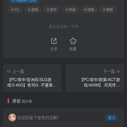
电脑绅士游戏
# PC
# 游戏
# 官中
# 养成
# 怪兽
# 寄宿
喜欢就支持一下吧
分享
收藏
上一篇
下一篇
【PC/官中/亚洲风/SLG游
【PC/官中/欧美/ACT游
戏/3.40G】老司G -不塞車
戏/400M】 月亮传说
(Ride Me, Taxi Driver)
（Tales of the Moon）
Ver2.11 官方中文步兵版+存
Ver1.0 官中步兵版+自带全
评论
档+亚洲风SLG游戏+3.40G
回想+欧美ACT游戏+400M
抢沙发
欢迎您留下宝贵的见解！
提交