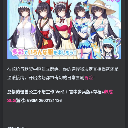
在尴尬与默契中啊建立羁绊，你的选择将决定真相揭露还是
温暖接纳，开启这场都市奇幻的日常喜剧
冒险
！
怠惰的怪兽公主不想工作 Ver2.1 官中步兵版+存档+
养成
SLG
游戏+690M 2602131136