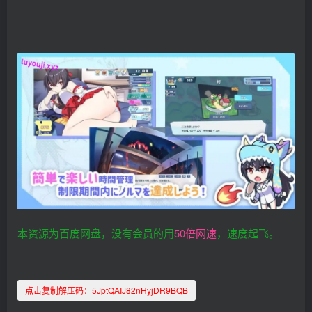
本资源为百度网盘，没有会员的用
50倍网速
，速度起飞。
点击复制解压码：
5JptQAIJ82nHyjDR9BQB