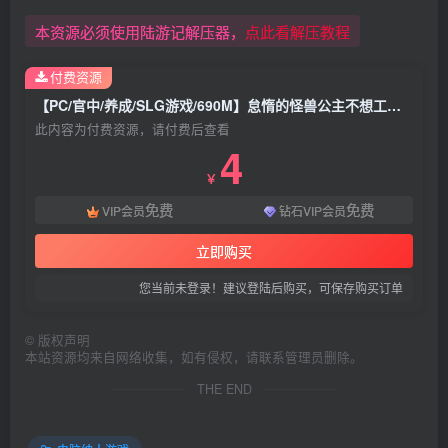
本资源必须使用陆游记解压器，
点此看解压教程
付费资源
【PC/官中/养成/SLG游戏/690M】怠惰的怪兽公主不想工作 Ver2.1 官中步兵版+存档+养成SLG游戏+690M
此内容为付费资源，请付费后查看
4
￥
免费
免费
VIP会员
钻石VIP会员
立即购买
您当前未登录！建议登陆后购买，可保存购买订单
©
版权声明
本站资源均来自网络收集，如有侵权，请联系管理员删除。
THE END