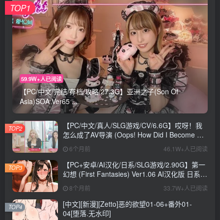
TOP1
59.9W+人已阅读
【PC/中文/完结/存档/攻略/27.3G】亚洲之子(Son Of
Asia)SOA Ver65 ...
【PC/中文/真人/SLG游戏/CV/6.6G】哎呀！我
TOP2
怎么成了AV导演 (Oops! How Did I Become An
AV Director?) Ver0.1.1 中文版+真人SLG游戏
6个月前
46.1W+人已阅读
+CV+6.6G
【PC+安卓/AI汉化/日系/SLG游戏/2.90G】第一
TOP3
幻想 (First Fantasies) Ver1.06 AI汉化版 日系
SLG游戏+2.90G
8个月前
33.7W+人已阅读
[中文][新漫][Zetto]恶的欲望01-06+番外01-
TOP4
04[堕落.无水印]