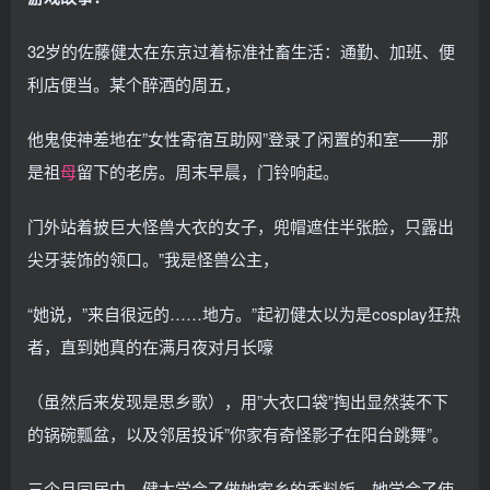
32岁的佐藤健太在东京过着标准社畜生活：通勤、加班、便
利店便当。某个醉酒的周五，
他鬼使神差地在”女性寄宿互助网”登录了闲置的和室——那
是祖
母
留下的老房。周末早晨，门铃响起。
门外站着披巨大怪兽大衣的女子，兜帽遮住半张脸，只露出
尖牙装饰的领口。”我是怪兽公主，
“她说，”来自很远的……地方。”起初健太以为是cosplay狂热
者，直到她真的在满月夜对月长嚎
（虽然后来发现是思乡歌），用”大衣口袋”掏出显然装不下
的锅碗瓢盆，以及邻居投诉”你家有奇怪影子在阳台跳舞”。
三个月同居中，健太学会了做她家乡的香料饭，她学会了使