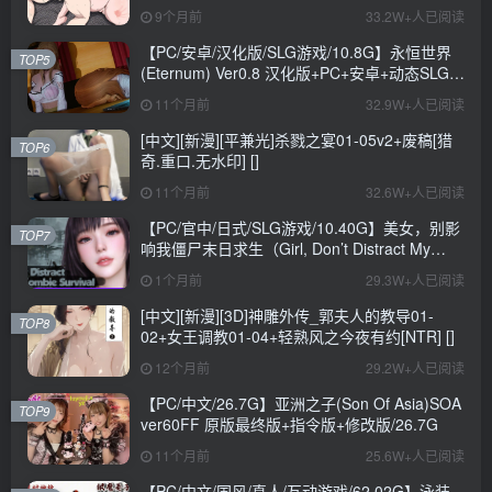
9个月前
33.2W+人已阅读
【PC/安卓/汉化版/SLG游戏/10.8G】永恒世界
TOP5
(Eternum) Ver0.8 汉化版+PC+安卓+动态SLG游
戏+10.8G
11个月前
32.9W+人已阅读
[中文][新漫][平兼光]杀戮之宴01-05v2+废稿[猎
TOP6
奇.重口.无水印] []
11个月前
32.6W+人已阅读
【PC/官中/日式/SLG游戏/10.40G】美女，别影
TOP7
响我僵尸末日求生（Girl, Don’t Distract My
Zombie Survival）官中步兵版+日式SLG游戏
1个月前
29.3W+人已阅读
+10.40G
[中文][新漫][3D]神雕外传_郭夫人的教导01-
TOP8
02+女王调教01-04+轻熟风之今夜有约[NTR] []
12个月前
29.2W+人已阅读
【PC/中文/26.7G】亚洲之子(Son Of Asia)SOA
TOP9
ver60FF 原版最终版+指令版+修改版/26.7G
11个月前
25.6W+人已阅读
【PC/中文/国风/真人/互动游戏/62.02G】泳装