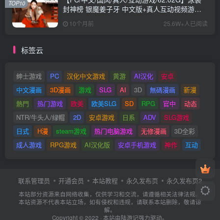
TOP10
封神榜 银魔姜子牙 中文版+真人互动视频游戏
+62.02G
10个月前
25.6W+人已阅读
标签云
绅士游戏
PC
汉化中文游戏
黄游
AI汉化
安卓
中文漫画
3D漫画
游戏
SLG
AI
3D
無碼漫画
新漫
熱門
热门游戏
欧美
欧美SLG
SD
RPG
官中
动态
NTR/牛头人/绿帽
2D
安卓游戏
日系
ADV
SLG游戏
日式
H漫
steam游戏
热门电脑游戏
无修漫画
3D全彩
成人游戏
RPG游戏
AI汉化版
安卓手机游戏
神作
互动
联系管理员
开通会员
本站教程
永久发布页
永久发布页2
本站部分资源来自网络收集，仅供学习和交流，请遵循相关法律法规。
本站资源不代表本站立场，如有侵权和违规，请联系本站删除，敬请谅
解。
Copyright © 2022 · 本站由
陆游记
强力驱动。