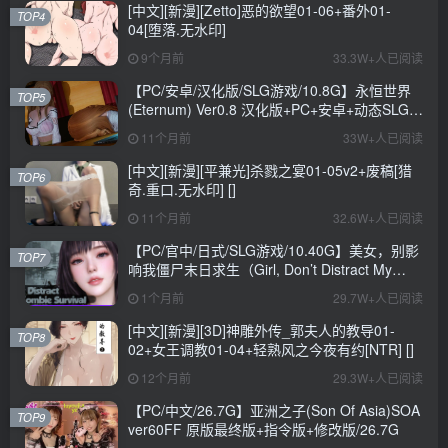
[中文][新漫][Zetto]恶的欲望01-06+番外01-
TOP4
04[堕落.无水印]
9个月前
33.3W+人已阅读
【PC/安卓/汉化版/SLG游戏/10.8G】永恒世界
TOP5
(Eternum) Ver0.8 汉化版+PC+安卓+动态SLG游
戏+10.8G
11个月前
33W+人已阅读
[中文][新漫][平兼光]杀戮之宴01-05v2+废稿[猎
TOP6
奇.重口.无水印] []
11个月前
32.6W+人已阅读
【PC/官中/日式/SLG游戏/10.40G】美女，别影
TOP7
响我僵尸末日求生（Girl, Don’t Distract My
Zombie Survival）官中步兵版+日式SLG游戏
1个月前
29.7W+人已阅读
+10.40G
[中文][新漫][3D]神雕外传_郭夫人的教导01-
TOP8
02+女王调教01-04+轻熟风之今夜有约[NTR] []
12个月前
29.3W+人已阅读
【PC/中文/26.7G】亚洲之子(Son Of Asia)SOA
TOP9
ver60FF 原版最终版+指令版+修改版/26.7G