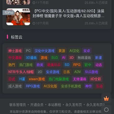
11个月前
25.6W+人已阅读
【PC/中文/国风/真人/互动游戏/62.02G】泳装
TOP10
封神榜 银魔姜子牙 中文版+真人互动视频游戏
+62.02G
10个月前
25.6W+人已阅读
标签云
绅士游戏
PC
汉化中文游戏
黄游
AI汉化
安卓
中文漫画
3D漫画
游戏
SLG
AI
3D
無碼漫画
新漫
熱門
热门游戏
欧美
欧美SLG
SD
RPG
官中
动态
NTR/牛头人/绿帽
2D
安卓游戏
日系
ADV
SLG游戏
日式
H漫
steam游戏
热门电脑游戏
无修漫画
3D全彩
成人游戏
RPG游戏
AI汉化版
安卓手机游戏
神作
互动
联系管理员
开通会员
本站教程
永久发布页
永久发布页2
本站部分资源来自网络收集，仅供学习和交流，请遵循相关法律法规。