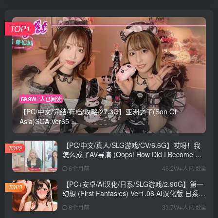
TOP1
59.9W+人已阅读
【PC/中文/完结/存档/攻略/27.3G】亚洲之子(Son Of
Asia)SOA Ver65 ...
【PC/中文/真人/SLG游戏/CV/6.6G】哎呀！我
TOP2
怎么成了AV导演 (Oops! How Did I Become An
AV Director?) Ver0.1.1 中文版+真人SLG游戏
6个月前
46.2W+人已阅读
+CV+6.6G
【PC+安卓/AI汉化/日系/SLG游戏/2.90G】第一
TOP3
幻想 (First Fantasies) Ver1.06 AI汉化版 日系
SLG游戏+2.90G
8个月前
33.7W+人已阅读