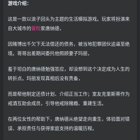
游戏介绍：
这是一款以浪子回头为主题的生活模拟游戏。玩家将扮演来
自大城市的
冒险
家唐纳德，
因赌博出千欠下无法偿还的债务，被当地犯罪团伙追逼至绝
境。哥哥出差期间委托他照顾妻子玛丽，
羞于坦白的唐纳德勉强答应，却没想到这个决定成为人生的
转折点。玛丽发现真相后没有责备，
而是帮他制定还债计划、介绍正当工作；室友克里斯蒂作为
戒酒互助会成员，引导他戒除赌瘾、重建生活。
在两位女性的帮助下，唐纳德从绝望走向重生，体验面对错
误、承担责任与获得家庭支持的温暖历程。