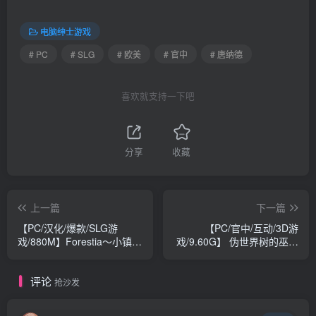
电脑绅士游戏
# PC
# SLG
# 欧美
# 官中
# 唐纳德
喜欢就支持一下吧
分享
收藏
上一篇
下一篇
【PC/汉化/爆款/SLG游
【PC/官中/互动/3D游
戏/880M】Forestia～小镇的
戏/9.60G】 伪世界树的巫女
牧场生活～（フォレスティ
～ （偽世界樹の巫女～）
ア～ちいさな町の牧場ライ
Ver1.2 官中版+互动3D游戏
评论
フ～）Ver1.3.2 内嵌汉化版
+9.60G
抢沙发
+全回想存档+爆款SLG游戏
+880M