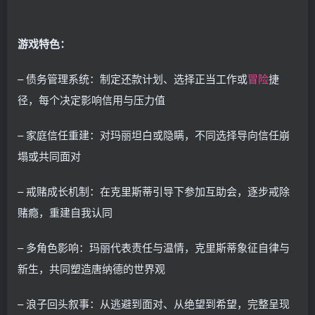
游戏特色：
– 债务管理系统：制定还款计划、选择正当工作或
冒险
捷
径，每个决定影响信用与压力值
– 家庭信任重建：对玛丽坦白或隐瞒，不同选择导向信任崩
塌或共同面对
– 戒赌成长机制：在克里斯蒂引导下参加互助会，逐步戒除
赌瘾，重建自我认同
– 多角色影响：玛丽代表责任与温情，克里斯蒂象征自律与
新生，共同塑造唐纳德的世界观
– 浪子回头叙事：从逃避到面对、从绝望到希望，完整呈现