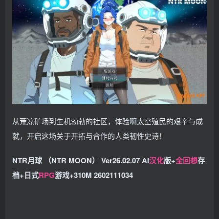
从荒凉矿场到生机勃勃的社区，体验啊太空殖民的艰辛与成
就，开启这场关于开拓与合作的人类韧性史诗！
NTR月球 （NTR MOON） Ver26.02.07 AI
汉化
版+
全回想
存
档+日式
RPG
游戏+310M 2602111034