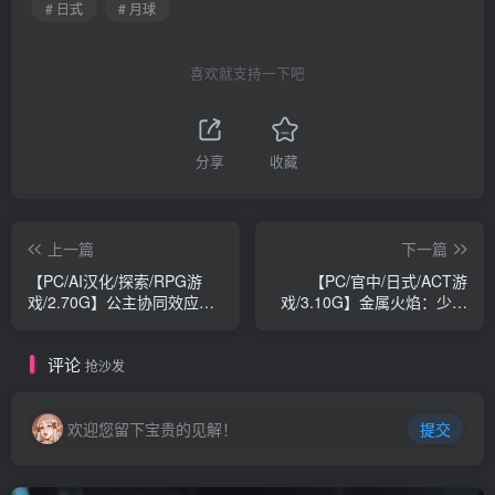
# 日式
# 月球
喜欢就支持一下吧
分享
收藏
上一篇
下一篇
【PC/AI汉化/探索/RPG游
【PC/官中/日式/ACT游
戏/2.70G】公主协同效应
戏/3.10G】金属火焰：少女
（プリンセスシナジー
与机械（Metal Flame）
Princess Synergy）
Ver1.0.1官中版 正式版
评论
Ver1.0.15 AI汉化版 正式版
+DLC+日式ACT游戏+3.10G
抢沙发
+全回想存档+探索RPG游戏
+2.70G
欢迎您留下宝贵的见解！
提交