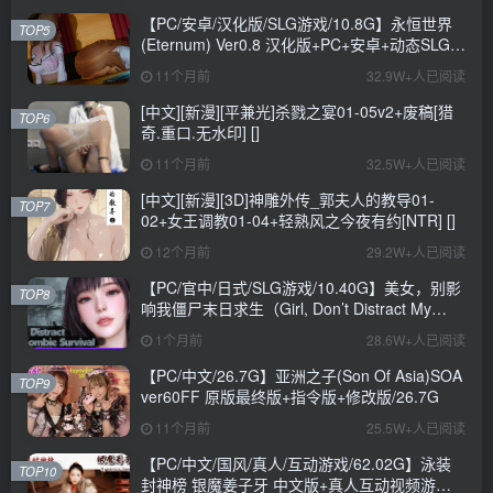
【PC/安卓/汉化版/SLG游戏/10.8G】永恒世界
TOP5
(Eternum) Ver0.8 汉化版+PC+安卓+动态SLG游
戏+10.8G
11个月前
32.9W+人已阅读
[中文][新漫][平兼光]杀戮之宴01-05v2+废稿[猎
TOP6
奇.重口.无水印] []
11个月前
32.5W+人已阅读
[中文][新漫][3D]神雕外传_郭夫人的教导01-
TOP7
02+女王调教01-04+轻熟风之今夜有约[NTR] []
12个月前
29.2W+人已阅读
【PC/官中/日式/SLG游戏/10.40G】美女，别影
TOP8
响我僵尸末日求生（Girl, Don’t Distract My
Zombie Survival）官中步兵版+日式SLG游戏
1个月前
28.6W+人已阅读
+10.40G
【PC/中文/26.7G】亚洲之子(Son Of Asia)SOA
TOP9
ver60FF 原版最终版+指令版+修改版/26.7G
11个月前
25.5W+人已阅读
【PC/中文/国风/真人/互动游戏/62.02G】泳装
TOP10
封神榜 银魔姜子牙 中文版+真人互动视频游戏