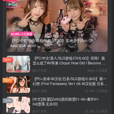
59.8W+人已阅读
【PC/中文/完结/存档/攻略/27.3G】亚洲之子(Son Of
Asia)SOA Ver65 ...
【PC/中文/真人/SLG游戏/CV/6.6G】哎呀！我
TOP2
怎么成了AV导演 (Oops! How Did I Become An
AV Director?) Ver0.1.1 中文版+真人SLG游戏
6个月前
46W+人已阅读
+CV+6.6G
【PC+安卓/AI汉化/日系/SLG游戏/2.90G】第一
TOP3
幻想 (First Fantasies) Ver1.06 AI汉化版 日系
SLG游戏+2.90G
8个月前
33.7W+人已阅读
[中文][新漫][Zetto]恶的欲望01-06+番外01-
TOP4
04[堕落.无水印]
9个月前
33.2W+人已阅读