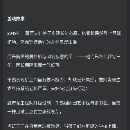
游戏故事：
2049年，藤原夫妇终于实现长年心愿，搭乘殖民船登上月球
矿场。然而等待他们的并非浪漫生活，
而是简陋的居住舱与50名疲惫的矿工——他们已在此驻守三
年，因长期隔离而士气低落。
千鶴发现矿工们虽有技术能力，却缺乏归属感；誠则发现生
命维持系统老化严重。夫妇决定分头行动：
誠带领工程队升级设施，千鶴组织园艺小组与读书会。当第
一株月球土豆在生态舱发芽，
当矿工们在自制台球赛欢笑，当孩子们在新建的学校上课，