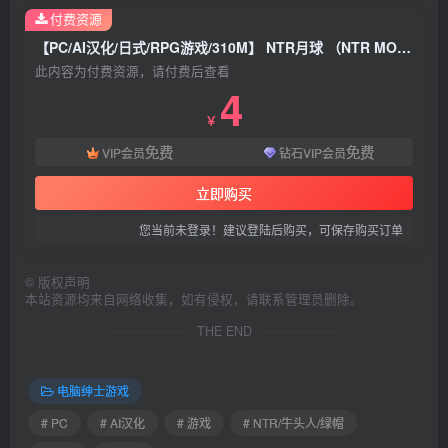
付费资源
【PC/AI汉化/日式/RPG游戏/310M】 NTR月球 （NTR MOON） Ver26.02.07 AI汉化版+全回想存档+日式RPG游戏+310M
此内容为付费资源，请付费后查看
4
￥
免费
免费
VIP会员
钻石VIP会员
立即购买
您当前未登录！建议登陆后购买，可保存购买订单
©
版权声明
本站资源均来自网络收集，如有侵权，请联系管理员删除。
THE END
电脑绅士游戏
# PC
# AI汉化
# 游戏
# NTR/牛头人/绿帽