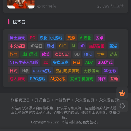
+62.02G
10个月前
25.5W+人已阅读
标签云
绅士游戏
PC
汉化中文游戏
黄游
AI汉化
安卓
中文漫画
3D漫画
游戏
SLG
AI
3D
無碼漫画
新漫
熱門
热门游戏
欧美
欧美SLG
SD
RPG
官中
动态
NTR/牛头人/绿帽
2D
安卓游戏
日系
ADV
SLG游戏
日式
H漫
steam游戏
热门电脑游戏
无修漫画
3D全彩
成人游戏
RPG游戏
AI汉化版
安卓手机游戏
神作
互动
联系管理员
开通会员
本站教程
永久发布页
永久发布页2
本站部分资源来自网络收集，仅供学习和交流，请遵循相关法律法规。
本站资源不代表本站立场，如有侵权和违规，请联系本站删除，敬请谅
解。
Copyright © 2022 · 本站由
陆游记
强力驱动。