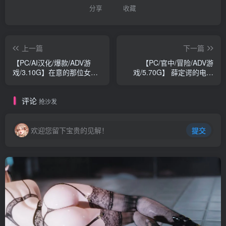
分享
收藏
上一篇
下一篇
【PC/AI汉化/爆款/ADV游
【PC/官中/冒险/ADV游
戏/3.10G】在意的那位女友
戏/5.70G】 薛定谔的电话
的妈妈是现役魔法少女 被榨
（Schrödinger’s Call） 官中
取的三明治生活 AI汉化版
版+冒险ADV游戏+5.70G
评论
+全CG存档+爆款ADV游戏
抢沙发
+3.10G
欢迎您留下宝贵的见解！
提交