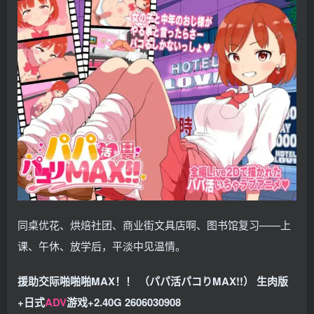
同桌优花、烘焙社团、商业街文具店啊、图书馆复习——上
课、午休、放学后，平淡中见温情。
援助交际啪啪啪MAX！！ （パパ活パコりMAX!!） 生肉版
+日式
ADV
游戏+2.40G 2606030908