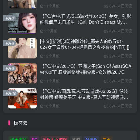
11个月前
32.6W+人已阅读
【PC/官中/日式/SLG游戏/10.40G】美女，别影
TOP7
响我僵尸末日求生（Girl, Don’t Distract My
Zombie Survival）官中步兵版+日式SLG游戏
1个月前
29.4W+人已阅读
+10.40G
[中文][新漫][3D]神雕外传_郭夫人的教导01-
TOP8
02+女王调教01-04+轻熟风之今夜有约[NTR] []
12个月前
29.2W+人已阅读
【PC/中文/26.7G】亚洲之子(Son Of Asia)SOA
TOP9
ver60FF 原版最终版+指令版+修改版/26.7G
11个月前
25.6W+人已阅读
【PC/中文/国风/真人/互动游戏/62.02G】泳装
TOP10
封神榜 银魔姜子牙 中文版+真人互动视频游戏
+62.02G
10个月前
25.6W+人已阅读
标签云
绅士游戏
PC
汉化中文游戏
黄游
AI汉化
安卓