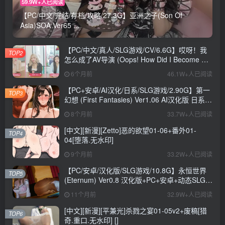
59.9W+人已阅读
【PC/中文/完结/存档/攻略/27.3G】亚洲之子(Son Of
Asia)SOA Ver65 ...
【PC/中文/真人/SLG游戏/CV/6.6G】哎呀！我
TOP2
怎么成了AV导演 (Oops! How Did I Become An
AV Director?) Ver0.1.1 中文版+真人SLG游戏
6个月前
46.1W+人已阅读
+CV+6.6G
【PC+安卓/AI汉化/日系/SLG游戏/2.90G】第一
TOP3
幻想 (First Fantasies) Ver1.06 AI汉化版 日系
SLG游戏+2.90G
8个月前
33.7W+人已阅读
[中文][新漫][Zetto]恶的欲望01-06+番外01-
TOP4
04[堕落.无水印]
9个月前
33.2W+人已阅读
【PC/安卓/汉化版/SLG游戏/10.8G】永恒世界
TOP5
(Eternum) Ver0.8 汉化版+PC+安卓+动态SLG游
戏+10.8G
11个月前
32.9W+人已阅读
[中文][新漫][平兼光]杀戮之宴01-05v2+废稿[猎
TOP6
奇.重口.无水印] []