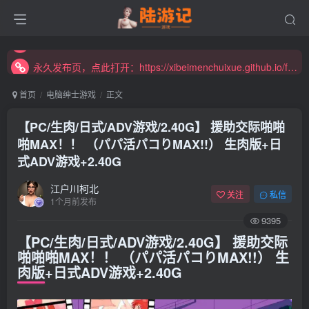
永久发布页，点此打开：https://xibeimenchuixue.github.io/fabuye/
新增高速下载链接，秒下！
永久发布页，点此打开：https://xibeimenchuixue.github.io/fabuye/
新增高速下载链接，秒下！
首页
电脑绅士游戏
正文
【PC/生肉/日式/ADV游戏/2.40G】 援助交际啪啪
啪MAX！！ （パパ活パコりMAX!!） 生肉版+日
式ADV游戏+2.40G
江户川柯北
关注
私信
1个月前发布
9395
【PC/生肉/日式/ADV游戏/2.40G】 援助交际
啪啪啪MAX！！ （パパ活パコりMAX!!） 生
肉版+日式ADV游戏+2.40G