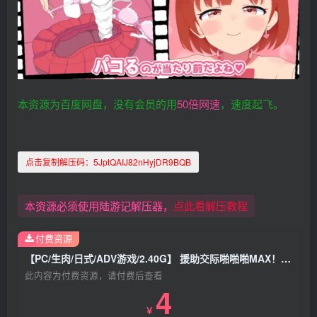
本资源为百度网盘，没有会员的用
50倍网速
，速度起飞。
点击复制解压码：
5JptQAIJ82nHyjDR9BQB
本资源必须使用陆游记解压器，
点此看解压教程
付费资源
【PC/生肉/日式/ADV游戏/2.40G】 援助交际啪啪啪MAX！！ （パパ活パコりMAX!!） 生肉版+日式ADV游戏+2.40G
此内容为付费资源，请付费后查看
4
￥