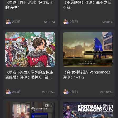
《星球工匠》评测：好评如潮
《不羁联盟》评测：高不成低
的“差生”
不就
2年前
2年前
9674
9814
12
16
《勇者斗恶龙X 觉醒的五种族
《真·女神转生V Vengeance》
离线版》评测：丢掉X，留下
评测：1+1=2
DQ
2年前
2年前
1.2W+
2.6W+
11
17