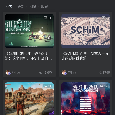
排序
更新
浏览
收藏
15
7
《妖精的尾巴 地下迷城》评
《SCHiM》评测：创意大于设
测：这个价格，还要什么自行
计的逆向跳跳乐
车
2年前
2年前
12.6W+
8765
11
12