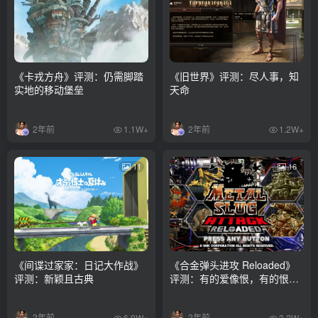
《卡戎方舟》评测：仍需脚踏
《旧世界》评测：尽人事，知
实地的移动堡垒
天命
2年前
2年前
1.1W+
1.2W+
11
16
《间谍过家家：日记大作战》
《合金弹头进攻 Reloaded》
评测：新颖且古典
评测：有的爱像恨，有的恨像
爱
2年前
2年前
6.9W+
3.2W+