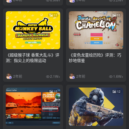
11
11
《超级猴子球 香蕉大乱斗》评
《变色龙童绘历险》评测：巧
测：指尖上的极限运动
妙地借鉴
2年前
2年前
2.1W+
1.6W+
15
12