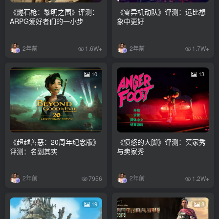
《燧石枪：黎明之围》评测：
《零异机动队》评测：远比想
ARPG爱好者们的一小步
象中更好
2年前
2年前
1.6W+
1.7W+
10
13
《超越善恶：20周年纪念版》
《愤怒的大脚》评测：买家秀
评测：名副其实
与卖家秀
2年前
2年前
7956
1.2W+
19
8